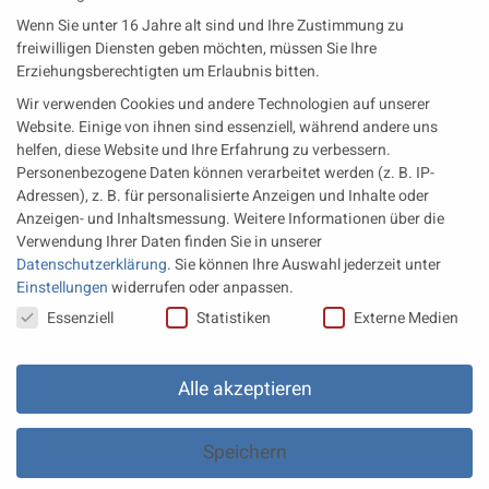
Neueste Beiträge
Wenn Sie unter 16 Jahre alt sind und Ihre Zustimmung zu
Wärme aus der Tiefe MTU heizt künftig mit Geothermie
freiwilligen Diensten geben möchten, müssen Sie Ihre
Erziehungsberechtigten um Erlaubnis bitten.
MAN Engines bringt D3872 für die Stromversorgung im
Wir verwenden Cookies und andere Technologien auf unserer
Marinebereich
Website. Einige von ihnen sind essenziell, während andere uns
Eine neue Generation von Perkins Marinemotoren startet den
helfen, diese Website und Ihre Erfahrung zu verbessern.
operativen Testbetrieb
Personenbezogene Daten können verarbeitet werden (z. B. IP-
Adressen), z. B. für personalisierte Anzeigen und Inhalte oder
Anzeigen- und Inhaltsmessung.
Weitere Informationen über die
Rechtliches
Verwendung Ihrer Daten finden Sie in unserer
Datenschutzerklärung
.
Sie können Ihre Auswahl jederzeit unter
Impressum
Einstellungen
widerrufen oder anpassen.
Datenschutz
Datenschutzeinstellungen
Essenziell
Statistiken
Externe Medien
AGB
Datenschutz Einstellungen
Alle akzeptieren
Speichern