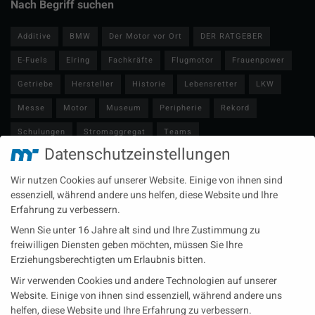
Nach Begriff suchen
Additive
BMW
Der Motor vor Ort
DER RATGEBER
E-Fuels
Elring
Fachkräfte
Flugmotor
Frauenpower
Getriebe
Hersteller
Historie
Lebensretter
LKW
Messe
Motor
Museum
Peripherie
Rekord
Schulungen
Stromaggregat
Teams
Datenschutzeinstellungen
Technische Redaktion
Turbolader
Video
Wartung
Wir nutzen Cookies auf unserer Website. Einige von ihnen sind
Zulieferer
Öl-E-Fuels-Schmierstoffe
essenziell, während andere uns helfen, diese Website und Ihre
Erfahrung zu verbessern.
Neueste Beiträge
Wenn Sie unter 16 Jahre alt sind und Ihre Zustimmung zu
Wärme aus der Tiefe MTU heizt künftig mit Geothermie
freiwilligen Diensten geben möchten, müssen Sie Ihre
Erziehungsberechtigten um Erlaubnis bitten.
MAN Engines bringt D3872 für die Stromversorgung im
Wir verwenden Cookies und andere Technologien auf unserer
Marinebereich
Website. Einige von ihnen sind essenziell, während andere uns
Eine neue Generation von Perkins Marinemotoren startet den
helfen, diese Website und Ihre Erfahrung zu verbessern.