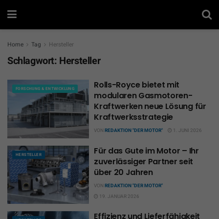
Home
Tag
Hersteller
Schlagwort:
Hersteller
Rolls-Royce bietet mit
FORSCHUNG & ENTWICKLUNG
modularen Gasmotoren-
Kraftwerken neue Lösung für
Kraftwerksstrategie
VON
REDAKTION "DER MOTOR"
1. JUNI 2026
Für das Gute im Motor – Ihr
HERSTELLER
zuverlässiger Partner seit
über 20 Jahren
VON
REDAKTION "DER MOTOR"
19. JANUAR 2026
Effizienz und Lieferfähigkeit