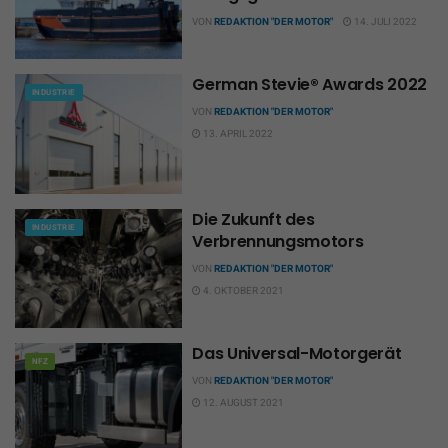
VON
REDAKTION "DER MOTOR"
14. JULI 2022
German Stevie® Awards 2022
INDUSTRIE
VON
REDAKTION "DER MOTOR"
13. APRIL 2022
Die Zukunft des
INDUSTRIE
Verbrennungsmotors
VON
REDAKTION "DER MOTOR"
4. OKTOBER 2021
Das Universal-Motorgerät
NFZ
VON
REDAKTION "DER MOTOR"
12. AUGUST 2021