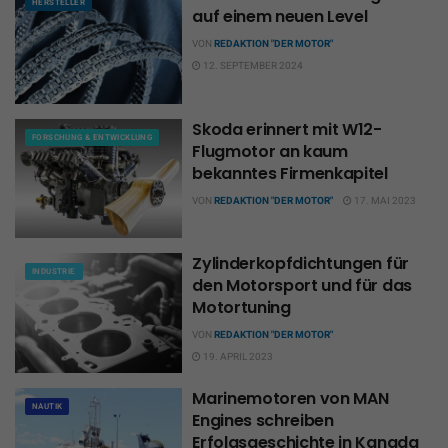
HERSTELLER
auf einem neuen Level
VON
REDAKTION "DER MOTOR"
12. SEPTEMBER 2024
Skoda erinnert mit W12-
FORSCHUNG & ENTWICKLUNG
Flugmotor an kaum
bekanntes Firmenkapitel
VON
REDAKTION "DER MOTOR"
17. MAI 2023
Zylinderkopfdichtungen für
INDUSTRIE
den Motorsport und für das
Motortuning
VON
REDAKTION "DER MOTOR"
19. APRIL 2023
Marinemotoren von MAN
NAUTIK
Engines schreiben
Erfolgsgeschichte in Kanada