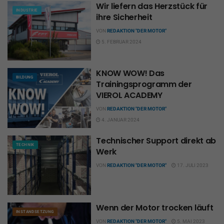
Wir liefern das Herzstück für
INDUSTRIE
ihre Sicherheit
VON
REDAKTION "DER MOTOR"
5. FEBRUAR 2024
KNOW WOW! Das
BILDUNG
Trainingsprogramm der
VIEROL ACADEMY
VON
REDAKTION "DER MOTOR"
4. JANUAR 2024
Technischer Support direkt ab
TECHNIK
Werk
VON
REDAKTION "DER MOTOR"
17. JULI 2023
Wenn der Motor trocken läuft
INSTANDSETZUNG
VON
REDAKTION "DER MOTOR"
5. MAI 2023