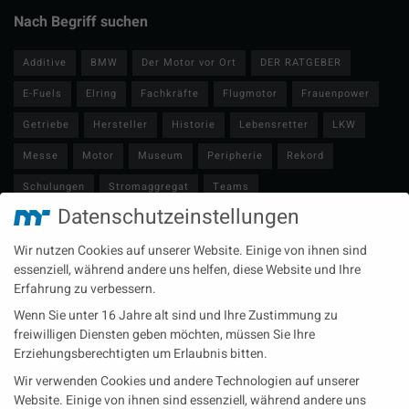
Nach Begriff suchen
Additive
BMW
Der Motor vor Ort
DER RATGEBER
E-Fuels
Elring
Fachkräfte
Flugmotor
Frauenpower
Getriebe
Hersteller
Historie
Lebensretter
LKW
Messe
Motor
Museum
Peripherie
Rekord
Schulungen
Stromaggregat
Teams
Datenschutzeinstellungen
Technische Redaktion
Turbolader
Video
Wartung
Wir nutzen Cookies auf unserer Website. Einige von ihnen sind
Zulieferer
Öl-E-Fuels-Schmierstoffe
essenziell, während andere uns helfen, diese Website und Ihre
Erfahrung zu verbessern.
Neueste Beiträge
Wenn Sie unter 16 Jahre alt sind und Ihre Zustimmung zu
Wärme aus der Tiefe MTU heizt künftig mit Geothermie
freiwilligen Diensten geben möchten, müssen Sie Ihre
Erziehungsberechtigten um Erlaubnis bitten.
MAN Engines bringt D3872 für die Stromversorgung im
Wir verwenden Cookies und andere Technologien auf unserer
Marinebereich
Website. Einige von ihnen sind essenziell, während andere uns