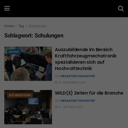
Home
Tag
Schulungen
Schlagwort:
Schulungen
Auszubildende im Bereich
BILDUNG
Kraftfahrzeugmechatronik
spezialisieren sich auf
Hochvolttechnik
VON
REDAKTION "DER MOTOR"
14. NOVEMBER 2024
WILD(E) Zeiten für die Branche
INSTANDSETZUNG
VON
REDAKTION "DER MOTOR"
31. OKTOBER 2024