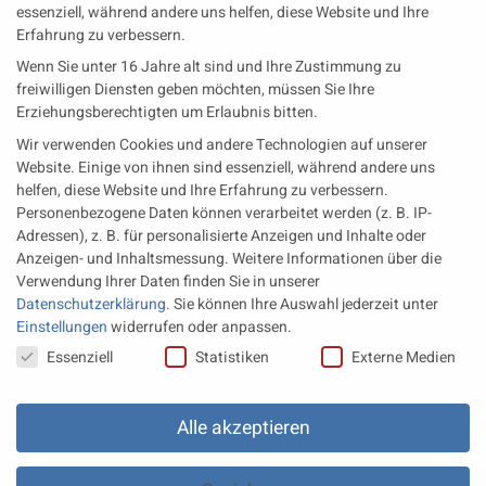
essenziell, während andere uns helfen, diese Website und Ihre
Erfahrung zu verbessern.
Neueste Beiträge
Wenn Sie unter 16 Jahre alt sind und Ihre Zustimmung zu
Wärme aus der Tiefe MTU heizt künftig mit Geothermie
freiwilligen Diensten geben möchten, müssen Sie Ihre
Erziehungsberechtigten um Erlaubnis bitten.
MAN Engines bringt D3872 für die Stromversorgung im
Wir verwenden Cookies und andere Technologien auf unserer
Marinebereich
Website. Einige von ihnen sind essenziell, während andere uns
Eine neue Generation von Perkins Marinemotoren startet den
helfen, diese Website und Ihre Erfahrung zu verbessern.
operativen Testbetrieb
Personenbezogene Daten können verarbeitet werden (z. B. IP-
Adressen), z. B. für personalisierte Anzeigen und Inhalte oder
Anzeigen- und Inhaltsmessung.
Weitere Informationen über die
Rechtliches
Verwendung Ihrer Daten finden Sie in unserer
Datenschutzerklärung
.
Sie können Ihre Auswahl jederzeit unter
Impressum
Einstellungen
widerrufen oder anpassen.
Datenschutz
Datenschutzeinstellungen
Essenziell
Statistiken
Externe Medien
AGB
Datenschutz Einstellungen
Alle akzeptieren