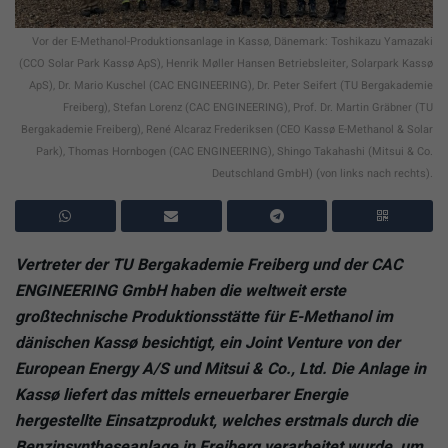
Vor der E-Methanol-Produktionsanlage in Kassø, Dänemark: Toshikazu Yamazaki
(CCO Solar Park Kassø ApS), Henrik Møller Hansen Betriebsleiter, Solarpark Kassø
ApS), Dr. Mario Kuschel (CAC ENGINEERING), Dr. Peter Seifert (TU Bergakademie
Freiberg), Stefan Lorenz (CAC ENGINEERING), Prof. Dr. Martin Gräbner (TU
Bergakademie Freiberg), René Alcaraz Frederiksen (CEO Kassø E-Methanol & Solar
Park), Thomas Hornbogen (CAC ENGINEERING), Shingo Takahashi (Mitsui & Co.
Deutschland GmbH) (von links nach rechts).
Vertreter der TU Bergakademie Freiberg und der CAC
ENGINEERING GmbH
haben die weltweit erste
großtechnische Produktionsstätte für E-Methanol im
dänischen Kassø besichtigt, ein Joint Venture von der
European Energy A/S und
Mitsui & Co., Ltd. Die Anlage in
Kassø liefert das mittels erneuerbarer Energie
hergestellte Einsatzprodukt, welches erstmals durch die
Benzinsyntheseanlage
in Freiberg verarbeitet wurde, um