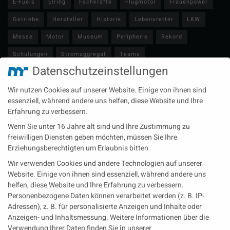
E-Fuels
Elring
Fachkräfte
Flugmotor
Frauenpower
Getriebe
Hersteller
Historie
Lebensretter
LKW
Messe
Motor
Museum
Peripherie
Rekord
Schulungen
Stromaggregat
Teams
Datenschutzeinstellungen
Technische Redaktion
Turbolader
Video
Wartung
Wir nutzen Cookies auf unserer Website. Einige von ihnen sind
Zulieferer
Öl-E-Fuels-Schmierstoffe
essenziell, während andere uns helfen, diese Website und Ihre
Erfahrung zu verbessern.
Neueste Beiträge
Wenn Sie unter 16 Jahre alt sind und Ihre Zustimmung zu
Wärme aus der Tiefe MTU heizt künftig mit Geothermie
freiwilligen Diensten geben möchten, müssen Sie Ihre
Erziehungsberechtigten um Erlaubnis bitten.
MAN Engines bringt D3872 für die Stromversorgung im
Wir verwenden Cookies und andere Technologien auf unserer
Marinebereich
Website. Einige von ihnen sind essenziell, während andere uns
Eine neue Generation von Perkins Marinemotoren startet den
helfen, diese Website und Ihre Erfahrung zu verbessern.
operativen Testbetrieb
Personenbezogene Daten können verarbeitet werden (z. B. IP-
Adressen), z. B. für personalisierte Anzeigen und Inhalte oder
Anzeigen- und Inhaltsmessung.
Weitere Informationen über die
Rechtliches
Verwendung Ihrer Daten finden Sie in unserer