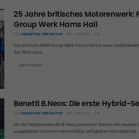
25 Jahre britisches Motorenwerk:
Group Werk Hams Hall
VON
REDAKTION "DER MOTOR"
8. JUNI 2026
0
Das britische BMW Group Werk Hams Hall hat einen bedeutenden M
das Werk nahe...
MEHR LESEN
Benetti B.Neos: Die erste Hybrid-S
VON
REDAKTION "DER MOTOR"
4. JUNI 2026
0
Mit der Weltpremiere der B.Neos präsentiert Benetti die neueste
ausgestattet mit einem serienmäßig verfügbaren Hybridantrieb..