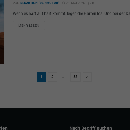
VON
REDAKTION "DER MOTOR"
25. MAI 2026
0
Wenn es hart auf hart kommt, legen die Harten los. Und bei der Da
MEHR LESEN
1
2
…
58
rien
Nach Begriff suchen