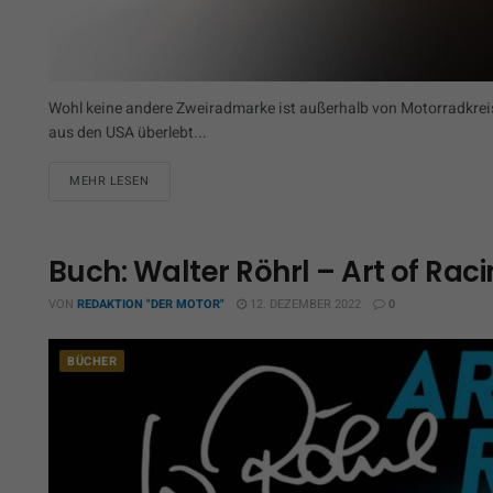
Wohl keine andere Zweiradmarke ist außerhalb von Motorradkreis
aus den USA überlebt...
MEHR LESEN
Buch: Walter Röhrl – Art of Rac
VON
REDAKTION "DER MOTOR"
12. DEZEMBER 2022
0
BÜCHER