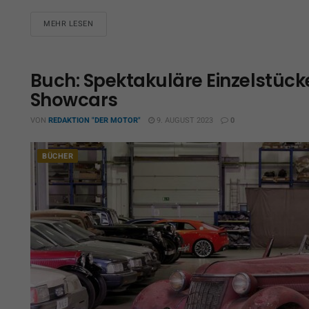
MEHR LESEN
Buch: Spektakuläre Einzelstück
Showcars
VON
REDAKTION "DER MOTOR"
9. AUGUST 2023
0
BÜCHER