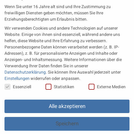
Wenn Sie unter 16 Jahre alt sind und Ihre Zustimmung zu
Wärme aus der Tiefe MTU heizt künftig mit Geothermie
freiwilligen Diensten geben möchten, müssen Sie Ihre
Erziehungsberechtigten um Erlaubnis bitten.
MAN Engines bringt D3872 für die Stromversorgung im
Wir verwenden Cookies und andere Technologien auf unserer
Marinebereich
Website. Einige von ihnen sind essenziell, während andere uns
Eine neue Generation von Perkins Marinemotoren startet den
helfen, diese Website und Ihre Erfahrung zu verbessern.
operativen Testbetrieb
Personenbezogene Daten können verarbeitet werden (z. B. IP-
Adressen), z. B. für personalisierte Anzeigen und Inhalte oder
Anzeigen- und Inhaltsmessung.
Weitere Informationen über die
Rechtliches
Verwendung Ihrer Daten finden Sie in unserer
Datenschutzerklärung
.
Sie können Ihre Auswahl jederzeit unter
Impressum
Einstellungen
widerrufen oder anpassen.
Datenschutz
Datenschutzeinstellungen
Essenziell
Statistiken
Externe Medien
AGB
Datenschutz Einstellungen
Alle akzeptieren
Speichern