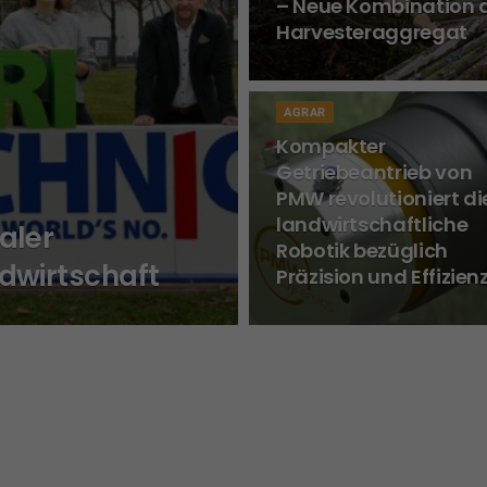
– Neue Kombination 
Harvesteraggregat
AGRAR
Kompakter
Getriebeantrieb von
PMW revolutioniert di
landwirtschaftliche
aler
Robotik bezüglich
dwirtschaft
Präzision und Effizien