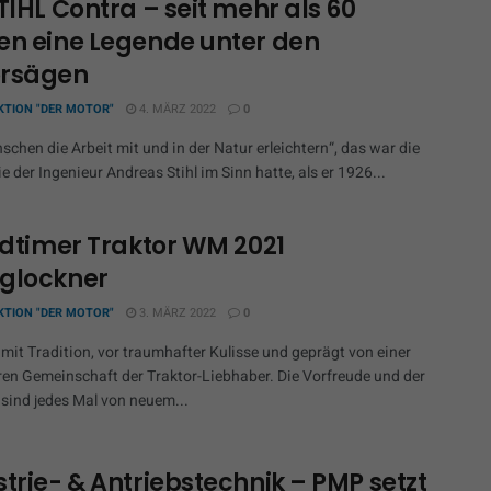
TIHL Contra – seit mehr als 60
en eine Legende unter den
rsägen
KTION "DER MOTOR"
4. MÄRZ 2022
0
chen die Arbeit mit und in der Natur erleichtern“, das war die
ie der Ingenieur Andreas Stihl im Sinn hatte, als er 1926...
Oldtimer Traktor WM 2021
glockner
KTION "DER MOTOR"
3. MÄRZ 2022
0
mit Tradition, vor traumhafter Kulisse und geprägt von einer
en Gemeinschaft der Traktor-Liebhaber. Die Vorfreude und der
sind jedes Mal von neuem...
trie- & Antriebstechnik – PMP setzt