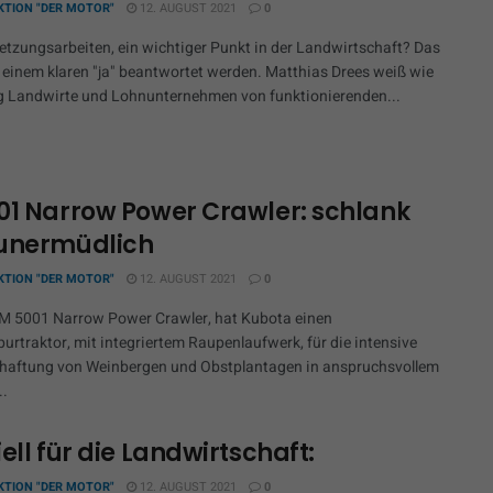
KTION "DER MOTOR"
12. AUGUST 2021
0
etzungsarbeiten, ein wichtiger Punkt in der Landwirtschaft? Das
 einem klaren "ja" beantwortet werden. Matthias Drees weiß wie
 Landwirte und Lohnunternehmen von funktionierenden...
01 Narrow Power Crawler: schlank
unermüdlich
KTION "DER MOTOR"
12. AUGUST 2021
0
M 5001 Narrow Power Crawler, hat Kubota einen
urtraktor, mit integriertem Raupenlaufwerk, für die intensive
haftung von Weinbergen und Obstplantagen in anspruchsvollem
..
ell für die Landwirtschaft:
KTION "DER MOTOR"
12. AUGUST 2021
0