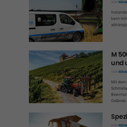
VON
REDA
Instands
kann mit
abhängig
M 50
und 
VON
REDA
Mit dem 
Schmalsp
Bewirtsc
Gelände.
Spezi
VON
REDA