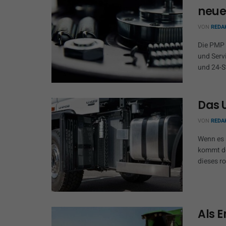
neue
VON
REDA
Die PMP 
und Serv
und 24-S
Das 
VON
REDA
Wenn es 
kommt de
dieses ro
Als E