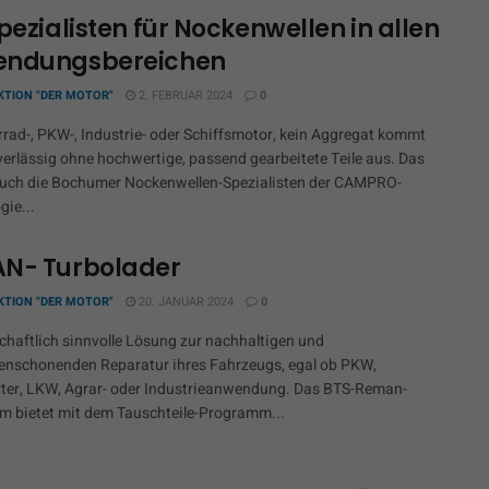
pezialisten für Nockenwellen in allen
ndungsbereichen
KTION "DER MOTOR"
2. FEBRUAR 2024
0
rad-, PKW-, Industrie- oder Schiffsmotor, kein Aggregat kommt
verlässig ohne hochwertige, passend gearbeitete Teile aus. Das
uch die Bochumer Nockenwellen-Spezialisten der CAMPRO-
gie...
N- Turbolader
KTION "DER MOTOR"
20. JANUAR 2024
0
schaftlich sinnvolle Lösung zur nachhaltigen und
enschonenden Reparatur ihres Fahrzeugs, egal ob PKW,
ter, LKW, Agrar- oder Industrieanwendung. Das BTS-Reman-
 bietet mit dem Tauschteile-Programm...