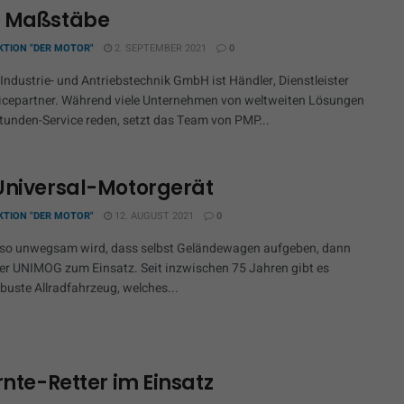
 Maßstäbe
KTION "DER MOTOR"
2. SEPTEMBER 2021
0
Industrie- und Antriebstechnik GmbH ist Händler, Dienstleister
icepartner. Während viele Unternehmen von weltweiten Lösungen
tunden-Service reden, setzt das Team von PMP...
Universal-Motorgerät
KTION "DER MOTOR"
12. AUGUST 2021
0
so unwegsam wird, dass selbst Geländewagen aufgeben, dann
r UNIMOG zum Einsatz. Seit inzwischen 75 Jahren gibt es
buste Allradfahrzeug, welches...
rnte-Retter im Einsatz