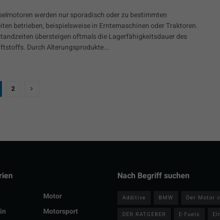
eselmotoren werden nur sporadisch oder zu bestimmten
iten betrieben, beispielsweise in Erntemaschinen oder Traktoren.
llstandzeiten übersteigen oftmals die Lagerfähigkeitsdauer des
ftstoffs. Durch Alterungsprodukte...
2
rien
Nach Begriff suchen
Motor
Additive
BMW
Der Motor v
in
Motorsport
DER RATGEBER
E-Fuels
El