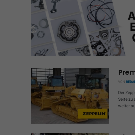
Prem
VON
REDA
Der Zeppe
Seite zu
weiter a