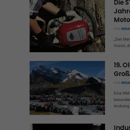
Die S
Jahr
Moto
VON
REDA
„Den Mens
Vision, d
19. 
Groß
VON
REDA
Eine WM 
besonder
Andrang 
Indus