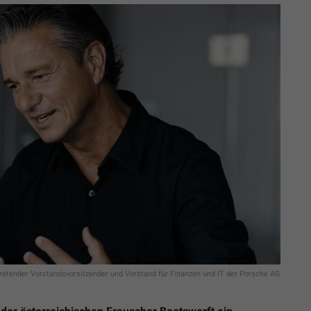
tretender Vorstandsvorsitzender und Vorstand für Finanzen und IT der Porsche AG