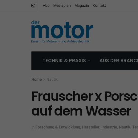
Abo
Mediaplan
Magazin
Kontakt
TECHNIK & PRAXIS
AUS DER BRANC
Home
Nautik
Frauscher x Pors
auf dem Wasser
in
Forschung & Entwicklung
,
Hersteller
,
Industrie
,
Nautik
,
Te