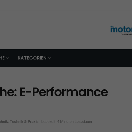
HE
KATEGORIEN
che: E-Performance
chnik
,
Technik & Praxis
Lesezeit: 4 Minuten Lesedauer