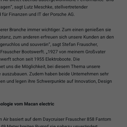
agen“, sagt Lutz Meschke, stellvertretender
 für Finanzen und IT der Porsche AG.
serer Branche immer wichtiger. Zum einen genießen sie
tanz, zum anderen erfreuen sich unsere Kunden an den
e, geruchlos und souverän“, sagt Stefan Frauscher,
, Frauscher Bootswerft. „1927 von meinem Großvater
werft schon seit 1955 Elektroboote. Die
et uns die Möglichkeit, bei diesem Thema unsere
che auszubauen. Zudem haben beide Unternehmen sehr
eben und legen ihre Schwerpunkte auf Innovation, Design
nologie
vom Macan electric
m Air basiert auf dem Daycruiser Frauscher 858 Fantom
2,49 Meter breiten Rumpf sie nahezu unverändert