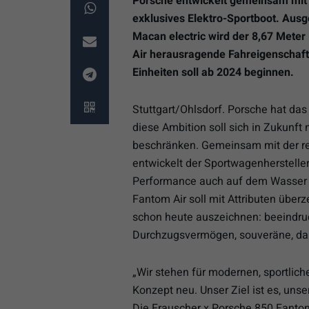
Porsche entwickelt gemeinsam mit 
exklusives Elektro-Sportboot. Ausg
Macan electric wird der 8,67 Meter
Air herausragende Fahreigenschafte
Einheiten soll ab 2024 beginnen.
Stuttgart/Ohlsdorf. Porsche hat das Z
diese Ambition soll sich in Zukunft
beschränken. Gemeinsam mit der re
entwickelt der Sportwagenhersteller 
Performance auch auf dem Wasser M
Fantom Air soll mit Attributen über
schon heute auszeichnen: beeindru
Durchzugsvermögen, souveräne, dau
„Wir stehen für modernen, sportlich
Konzept neu. Unser Ziel ist es, uns
Die Frauscher x Porsche 850 Fanto