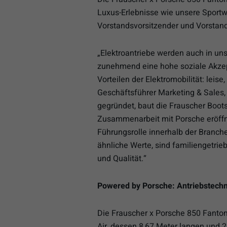
Luxus-Erlebnisse wie unsere Sportw
Vorstandsvorsitzender und Vorstand
„Elektroantriebe werden auch in un
zunehmend eine hohe soziale Akzep
Vorteilen der Elektromobilität: leis
Geschäftsführer Marketing & Sales
gegründet, baut die Frauscher Boots
Zusammenarbeit mit Porsche eröffn
Führungsrolle innerhalb der Bran
ähnliche Werte, sind familiengetri
und Qualität.“
Powered by Porsche: Antriebstech
Die Frauscher x Porsche 850 Fanto
Air, dessen 8,67 Meter langen und 