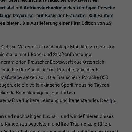
der österreichischen Frauscher Bootswerft ein
erüstet mit Antriebstechnologie des künftigen Porsche
 lange Daycruiser auf Basis der Frauscher 858 Fantom
n bieten. Die Auslieferung einer First Edition von
25
iel, ein Vorreiter für nachhaltige Mobilität zu sein. Und
 nicht allein auf Renn- und Straßenfahrzeuge
nommierten Frauscher Bootswerft aus Österreich
eine Elektro-Yacht, die mit Porsche-typischer E-
aßstäbe setzen soll. Die Frauscher x Porsche 850
zeugen, die die vollelektrische Sportlimousine Taycan
ckende Beschleunigung, sportliches
erhaft verfügbare Leistung und begeisterndes Design.
en und nachhaltigen Luxus – und wir definieren dieses
ere Kunden zu begeistern und ihre Träume zu erfüllen.
m Air bietet ebenso außergewöhnliche Performance- und