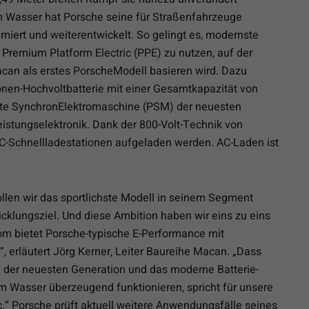
m Wasser hat Porsche seine für Straßenfahrzeuge
imiert und weiterentwickelt. So gelingt es, modernste
 Premium Platform Electric (PPE) zu nutzen, auf der
acan als erstes PorscheModell basieren wird. Dazu
onen-Hochvoltbatterie mit einer Gesamtkapazität von
gte SynchronElektromaschine (PSM) der neuesten
istungselektronik. Dank der 800-Volt-Technik von
C-Schnellladestationen aufgeladen werden. AC-Laden ist
llen wir das sportlichste Modell in seinem Segment
wicklungsziel. Und diese Ambition haben wir eins zu eins
om bietet Porsche-typische E-Performance mit
 erläutert Jörg Kerner, Leiter Baureihe Macan. „Dass
n der neuesten Generation und das moderne Batterie-
Wasser überzeugend funktionieren, spricht für unsere
.“ Porsche prüft aktuell weitere Anwendungsfälle seines