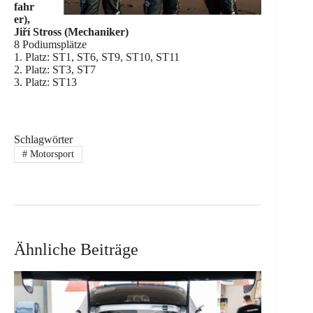
fahr
er),
Jiří Stross (Mechaniker)
8 Podiumsplätze
1. Platz: ST1, ST6, ST9, ST10, ST11
2. Platz: ST3, ST7
3. Platz: ST13
Schlagwörter
#
Motorsport
Ähnliche Beiträge