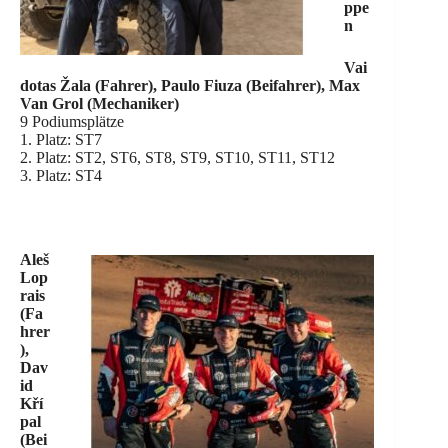
ppe
n
Vai
dotas Žala (Fahrer), Paulo Fiuza (Beifahrer), Max
Van Grol (Mechaniker)
9 Podiumsplätze
1. Platz: ST7
2. Platz: ST2, ST6, ST8, ST9, ST10, ST11, ST12
3. Platz: ST4
Aleš
Lop
rais
(Fa
hrer
),
Dav
id
Kří
pal
(Bei