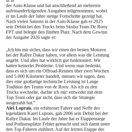
üt in
der Auto-Klasse und hat anschließend an mehreren
aufeinanderfolgenden Ausgaben teilgenommen, wobei
er im Laufe der Jahre stetige Fortschritte gezeigt hat.
Nach vielen Saisons in der Auto-Klasse gab er 2025
sein Debüt bei den Trucks beim Skuba Team De Rooy
FPT und belegte den fünften Platz. Nach dem Gewinn
der Ausgabe 2026 sagte er:
„Ich bin mir sicher, dass wir einen der besten Motoren
bei der Rallye Dakar haben, vor allem was die Leistung
angeht. Und alles hat wirklich gut funktioniert. Wir
hatten keinerlei Probleme. Und wenn man bedenkt,
dass es sich um ein Offroad-Rennen über zwei Wochen
und 5.000 Kilometer handelt, müssen wir sagen, dass
dies eine großartige technische Leistung ist Lange
Tradition des Teams von de Rooy. Als ich zu den
Trucks wechselte, dachte ich mir: entweder mit dem
Top-Team oder gar nicht, dass sich die Strategie
ausgezahlt hat.“
Aleš Loprais
, ein erfahrener Fahrer und Neffe des
legendären Karel Loprais, gab 2006 sein Debüt bei der
Rallye Dakar. Im Laufe der Jahre hat er Etappensiege
und Podiumsplätze Fehler gemacht und sich damit unter
den Top-Fahrern etabliert. Auf der letzten Etappe des