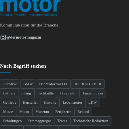
Kommunikation für die Branche
@dermotormagazin
Nach Begriff suchen
Additive
BMW
Der Motor vor Ort
DER RATGEBER
E-Fuels
Elring
Fachkräfte
Flugmotor
Frauenpower
Getriebe
Hersteller
Historie
Lebensretter
LKW
Messe
Motor
Museum
Peripherie
Rekord
Schulungen
Stromaggregat
Teams
Technische Redaktion