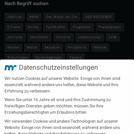
Nach Begriff suchen
Additive
BMW
Der Motor vor Ort
DER RATGEBER
E-Fuels
Elring
Fachkräfte
Flugmotor
Frauenpower
Getriebe
Hersteller
Historie
Lebensretter
LKW
Messe
Motor
Museum
Peripherie
Rekord
Schulungen
Stromaggregat
Teams
Datenschutzeinstellungen
Technische Redaktion
Turbolader
Video
Wartung
Wir nutzen Cookies auf unserer Website. Einige von ihnen sind
Zulieferer
Öl-E-Fuels-Schmierstoffe
essenziell, während andere uns helfen, diese Website und Ihre
Erfahrung zu verbessern.
Neueste Beiträge
Wenn Sie unter 16 Jahre alt sind und Ihre Zustimmung zu
Wärme aus der Tiefe MTU heizt künftig mit Geothermie
freiwilligen Diensten geben möchten, müssen Sie Ihre
Erziehungsberechtigten um Erlaubnis bitten.
MAN Engines bringt D3872 für die Stromversorgung im
Wir verwenden Cookies und andere Technologien auf unserer
Marinebereich
Website. Einige von ihnen sind essenziell, während andere uns
Eine neue Generation von Perkins Marinemotoren startet den
helfen, diese Website und Ihre Erfahrung zu verbessern.