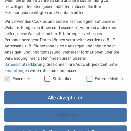
Wenn Sie unter 16 Jahre alt sind und Ihre Zustimmung zu
Wärme aus der Tiefe MTU heizt künftig mit Geothermie
freiwilligen Diensten geben möchten, müssen Sie Ihre
Erziehungsberechtigten um Erlaubnis bitten.
MAN Engines bringt D3872 für die Stromversorgung im
Wir verwenden Cookies und andere Technologien auf unserer
Marinebereich
Website. Einige von ihnen sind essenziell, während andere uns
Eine neue Generation von Perkins Marinemotoren startet den
helfen, diese Website und Ihre Erfahrung zu verbessern.
operativen Testbetrieb
Personenbezogene Daten können verarbeitet werden (z. B. IP-
Adressen), z. B. für personalisierte Anzeigen und Inhalte oder
Anzeigen- und Inhaltsmessung.
Weitere Informationen über die
Rechtliches
Verwendung Ihrer Daten finden Sie in unserer
Datenschutzerklärung
.
Sie können Ihre Auswahl jederzeit unter
Impressum
Einstellungen
widerrufen oder anpassen.
Datenschutz
Datenschutzeinstellungen
Essenziell
Statistiken
Externe Medien
AGB
Datenschutz Einstellungen
Alle akzeptieren
Speichern