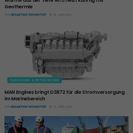
Wärme aus der Tiefe MTU heizt künftig mit
Geothermie
VON
REDAKTION "DER MOTOR"
18. JUNI 2026
FORSCHUNG & ENTWICKLUNG
MAN Engines bringt D3872 für die Stromversorgung
im Marinebereich
VON
REDAKTION "DER MOTOR"
15. JUNI 2026