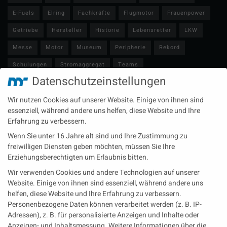
E-Fuels
Elring
Fachkräfte
Flugmotor
Frauenpower
Getriebe
Hersteller
Historie
Lebensretter
LKW
Messe
Motor
Museum
Peripherie
Rekord
Schulungen
Stromaggregat
Teams
Datenschutzeinstellungen
Technische Redaktion
Turbolader
Video
Wartung
Wir nutzen Cookies auf unserer Website. Einige von ihnen sind
Zulieferer
Öl-E-Fuels-Schmierstoffe
essenziell, während andere uns helfen, diese Website und Ihre
Erfahrung zu verbessern.
Neueste Beiträge
Wenn Sie unter 16 Jahre alt sind und Ihre Zustimmung zu
Wärme aus der Tiefe MTU heizt künftig mit Geothermie
freiwilligen Diensten geben möchten, müssen Sie Ihre
Erziehungsberechtigten um Erlaubnis bitten.
MAN Engines bringt D3872 für die Stromversorgung im
Wir verwenden Cookies und andere Technologien auf unserer
Marinebereich
Website. Einige von ihnen sind essenziell, während andere uns
Eine neue Generation von Perkins Marinemotoren startet den
helfen, diese Website und Ihre Erfahrung zu verbessern.
operativen Testbetrieb
Personenbezogene Daten können verarbeitet werden (z. B. IP-
Adressen), z. B. für personalisierte Anzeigen und Inhalte oder
Anzeigen- und Inhaltsmessung.
Weitere Informationen über die