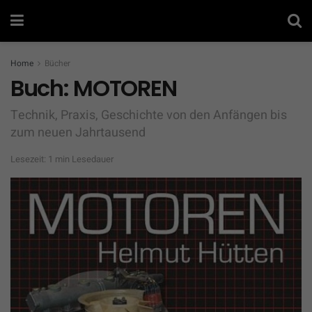
Home
Bücher
Buch: MOTOREN
Technik, Praxis, Geschichte von den Anfängen bis
zum neuen Jahrtausend
Lesezeit: 1 min Lesedauer