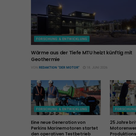
FORSCHUNG & ENTWICKLUNG
Wärme aus der Tiefe MTU heizt künftig mit
Geothermie
VON
REDAKTION "DER MOTOR"
18. JUNI 2026
FORSCHUNG & ENTWICKLUNG
FORSCHUNG
Eine neue Generation von
25 Jahre bri
Perkins Marinemotoren startet
Motorenwer
den operativen Testbetrieb
Produktion