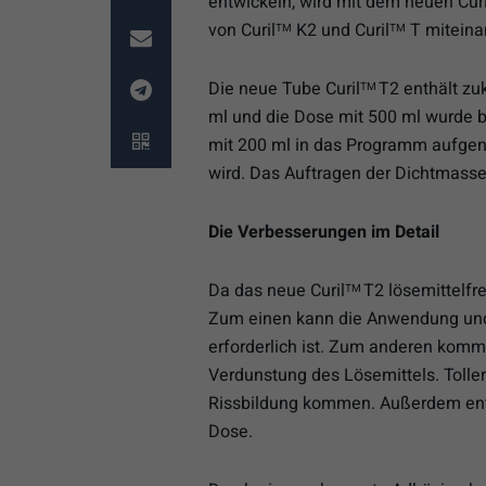
entwickeln, wird mit dem neuen Curi
von Curil
K2 und Curil
T miteina
TM
TM
Die neue Tube Curil
T2 enthält zu
TM
ml und die Dose mit 500 ml wurde b
mit 200 ml in das Programm aufgen
wird. Das Auftragen der Dichtmasse 
Die Verbesserungen im Detail
Da das neue Curil
T2 lösemittelfre
TM
Zum einen kann die Anwendung und A
erforderlich ist. Zum anderen komm
Verdunstung des Lösemittels. Toller
Rissbildung kommen. Außerdem entf
Dose.