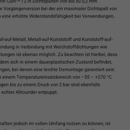
nn Curil
T2 in Dichtspalten von bis zu 0,2 mm
TM
 Vorgängerversion bei der ein maximaler Dichtspalt von
h eine erhöhte Widerstandsfähigkeit bei Verwendungen,
l-auf-Metall, Metall-auf-Kunststoff und Kunststoff-auf-
endung in Verbindung mit Weichstoffdichtungen wie
ngen ist ebenso möglich. Zu beachten ist hierbei, dass
dern sich in einem dauerplastischen Zustand befindet,
ngen, bei denen eine leichte Demontage garantiert sein
 bei einem Temperatureinsatzbereich von –55 – +270 °C.
en bis zu einem Druck von 2 bar sind ebenfalls
 echter Allrounder entpuppt.
aften jedoch im vollen Umfang nutzen zu können, ist