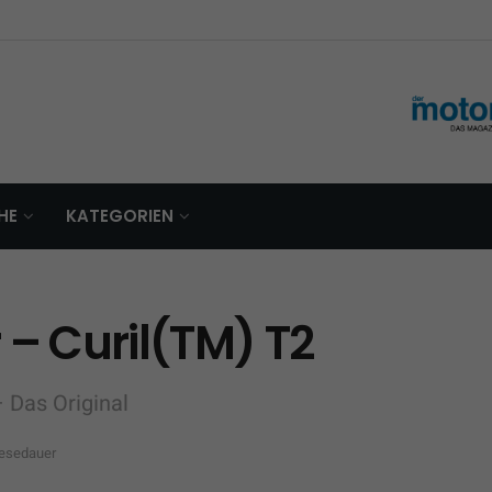
HE
KATEGORIEN
 – Curil(TM) T2
 Das Original
Lesedauer