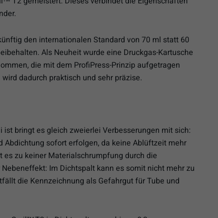
l
T2 gemeistert. Dieses verbindet die Eigenschaften
nder.
künftig den internationalen Standard von 70 ml statt 60
eibehalten. Als Neuheit wurde eine Druckgas-Kartusche
ommen, die mit dem ProfiPress-Prinzip aufgetragen
wird dadurch praktisch und sehr präzise.
i ist bringt es gleich zweierlei Verbesserungen mit sich:
bdichtung sofort erfolgen, da keine Ablüftzeit mehr
t es zu keiner Materialschrumpfung durch die
 Nebeneffekt: Im Dichtspalt kann es somit nicht mehr zu
ällt die Kennzeichnung als Gefahrgut für Tube und