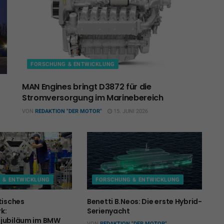
FORSCHUNG & ENTWICKLUNG
MAN Engines bringt D3872 für die
Stromversorgung im Marinebereich
VON
REDAKTION "DER MOTOR"
15. JUNI 2026
 & ENTWICKLUNG
FORSCHUNG & ENTWICKLUNG
tisches
Benetti B.Neos: Die erste Hybrid-
k:
Serienyacht
sjubiläum im BMW
VON
REDAKTION "DER MOTOR"