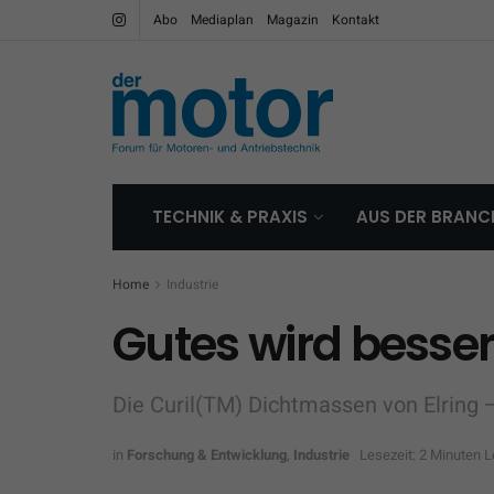
Abo
Mediaplan
Magazin
Kontakt
TECHNIK & PRAXIS
AUS DER BRANC
Home
Industrie
Gutes wird besser
Die Curil(TM) Dichtmassen von Elring –
in
Forschung & Entwicklung
,
Industrie
Lesezeit: 2 Minuten 