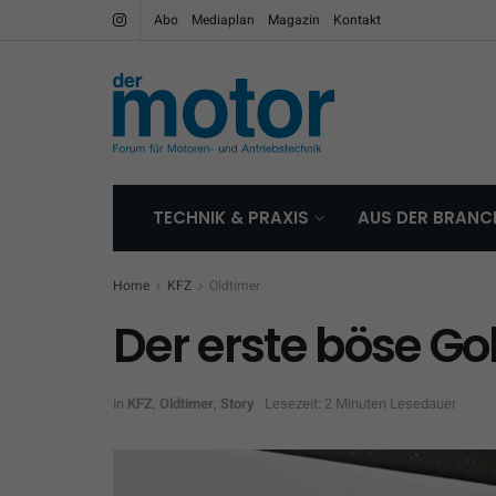
Abo
Mediaplan
Magazin
Kontakt
TECHNIK & PRAXIS
AUS DER BRANC
Home
KFZ
Oldtimer
Der erste böse Gol
in
KFZ
,
Oldtimer
,
Story
Lesezeit: 2 Minuten Lesedauer