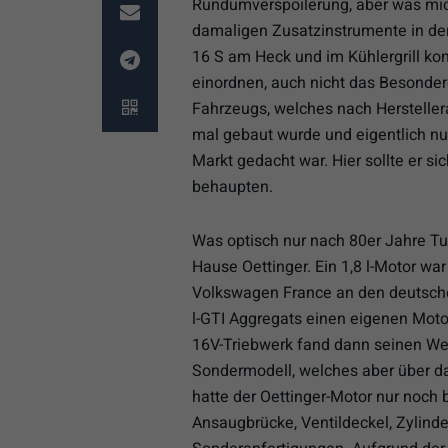
Rundumverspoilerung, aber was mic
damaligen Zusatzinstrumente in der
16 S am Heck und im Kühlergrill ko
einordnen, auch nicht das Besonder
Fahrzeugs, welches nach Herstelle
mal gebaut wurde und eigentlich nu
Markt gedacht war. Hier sollte er s
behaupten.
Was optisch nur nach 80er Jahre T
Hause Oettinger. Ein 1,8 l-Motor war
Volkswagen France an den deutschen
l-GTI Aggregats einen eigenen Motor
16V-Triebwerk fand dann seinen Weg 
Sondermodell, welches aber über da
hatte der Oettinger-Motor nur noch
Ansaugbrücke, Ventildeckel, Zylind