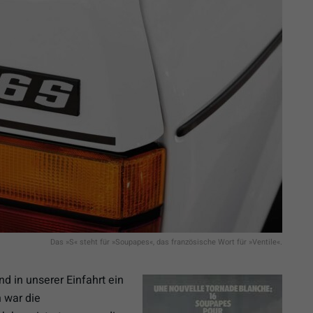
Das »S« steht für »Soupapes«, das französische Wort für »Ventile«.
d in unserer Einfahrt ein
 war die