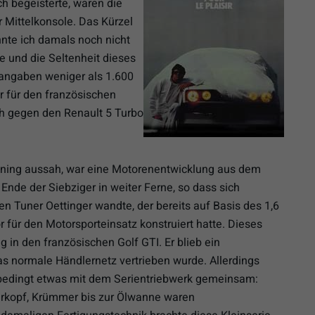
h begeisterte, waren die
 Mittelkonsole. Das Kürzel
nnte ich damals noch nicht
e und die Seltenheit dieses
rangaben weniger als 1.600
r für den französischen
ich gegen den Renault 5 Turbo
uning aussah, war eine Motorenentwicklung aus dem
 Ende der Siebziger in weiter Ferne, so dass sich
 Tuner Oettinger wandte, der bereits auf Basis des 1,6
 für den Motorsporteinsatz konstruiert hatte. Dieses
in den französischen Golf GTI. Er blieb ein
s normale Händlernetz vertrieben wurde. Allerdings
 bedingt etwas mit dem Serientriebwerk gemeinsam:
erkopf, Krümmer bis zur Ölwanne waren