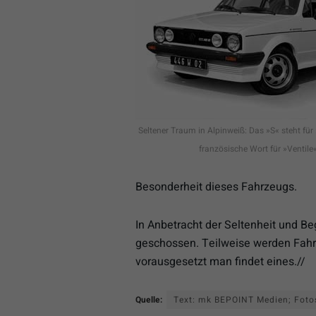
Seltener Traum in Alpinweiß: Das »S« steht fü
französische Wort für »Ventile«
Besonderheit dieses Fahrzeugs.
In Anbetracht der Seltenheit und Be
geschossen. Teilweise werden Fahr
vorausgesetzt man findet eines.//
Quelle:
Text: mk BEPOINT Medien; Foto