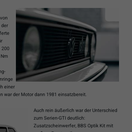
 von
 der
ferte
ür
n 200
7 Nm
ng-
onringe
h einer
en war der Motor dann 1981 einsatzbereit.
Auch rein äußerlich war der Unterschied
zum Serien-GTI deutlich:
Zusatzscheinwerfer, BBS Optik Kit mit