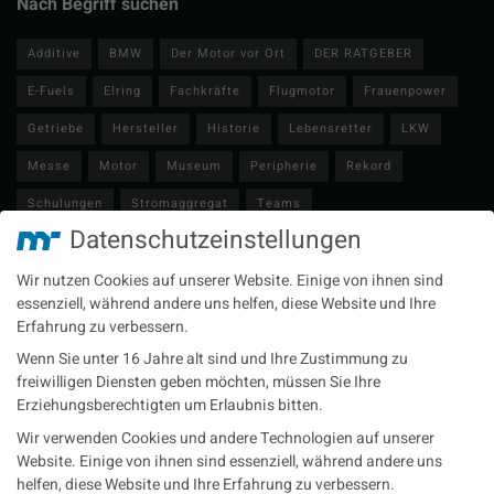
Nach Begriff suchen
Additive
BMW
Der Motor vor Ort
DER RATGEBER
E-Fuels
Elring
Fachkräfte
Flugmotor
Frauenpower
Getriebe
Hersteller
Historie
Lebensretter
LKW
Messe
Motor
Museum
Peripherie
Rekord
Schulungen
Stromaggregat
Teams
Datenschutzeinstellungen
Technische Redaktion
Turbolader
Video
Wartung
Wir nutzen Cookies auf unserer Website. Einige von ihnen sind
Zulieferer
Öl-E-Fuels-Schmierstoffe
essenziell, während andere uns helfen, diese Website und Ihre
Erfahrung zu verbessern.
Neueste Beiträge
Wenn Sie unter 16 Jahre alt sind und Ihre Zustimmung zu
Wärme aus der Tiefe MTU heizt künftig mit Geothermie
freiwilligen Diensten geben möchten, müssen Sie Ihre
Erziehungsberechtigten um Erlaubnis bitten.
MAN Engines bringt D3872 für die Stromversorgung im
Wir verwenden Cookies und andere Technologien auf unserer
Marinebereich
Website. Einige von ihnen sind essenziell, während andere uns
Eine neue Generation von Perkins Marinemotoren startet den
helfen, diese Website und Ihre Erfahrung zu verbessern.