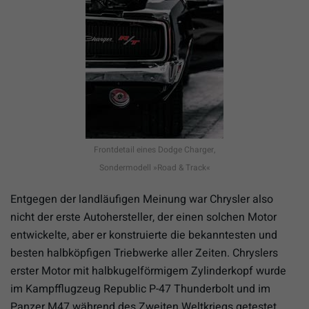
Frontdetail eines Dodge Charger,
Sondermodell »Road & Track«
Entgegen der landläufigen Meinung war Chrysler also
nicht der erste Autohersteller, der einen solchen Motor
entwickelte, aber er konstruierte die bekanntesten und
besten halbköpfigen Triebwerke aller Zeiten. Chryslers
erster Motor mit halbkugelförmigem Zylinderkopf wurde
im Kampfflugzeug Republic P-47 Thunderbolt und im
Panzer M47 während des Zweiten Weltkriegs getestet.