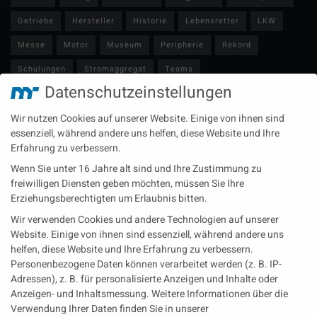
Getriebe
Hersteller
Historie
Lebensretter
LKW
Messe
Motor
Museum
Peripherie
Rekord
Schulungen
Stromaggregat
Teams
Datenschutzeinstellungen
Technische Redaktion
Turbolader
Video
Wartung
Wir nutzen Cookies auf unserer Website. Einige von ihnen sind
Zulieferer
Öl-E-Fuels-Schmierstoffe
essenziell, während andere uns helfen, diese Website und Ihre
Erfahrung zu verbessern.
Neueste Beiträge
Wenn Sie unter 16 Jahre alt sind und Ihre Zustimmung zu
Wärme aus der Tiefe MTU heizt künftig mit Geothermie
freiwilligen Diensten geben möchten, müssen Sie Ihre
Erziehungsberechtigten um Erlaubnis bitten.
MAN Engines bringt D3872 für die Stromversorgung im
Wir verwenden Cookies und andere Technologien auf unserer
Marinebereich
Website. Einige von ihnen sind essenziell, während andere uns
Eine neue Generation von Perkins Marinemotoren startet den
helfen, diese Website und Ihre Erfahrung zu verbessern.
operativen Testbetrieb
Personenbezogene Daten können verarbeitet werden (z. B. IP-
Adressen), z. B. für personalisierte Anzeigen und Inhalte oder
Anzeigen- und Inhaltsmessung.
Weitere Informationen über die
Rechtliches
Verwendung Ihrer Daten finden Sie in unserer