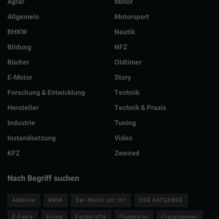
Agrar
Motor
Allgemein
Motorsport
BHKW
Nautik
Bildung
NFZ
Bücher
Oldtimer
E-Motor
Story
Forschung & Entwicklung
Technik
Hersteller
Technik & Praxis
Industrie
Tuning
Instandsetzung
Video
KFZ
Zweirad
Nach Begriff suchen
Additive
BMW
Der Motor vor Ort
DER RATGEBER
E-Fuels
Elring
Fachkräfte
Flugmotor
Frauenpower