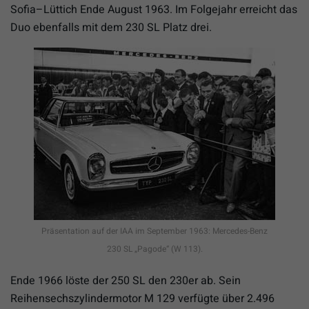
Sofia–Lüttich Ende August 1963. Im Folgejahr erreicht das
Duo ebenfalls mit dem 230 SL Platz drei.
Präsentation auf der IAA im September 1963: Mercedes-Benz
230 SL „Pagode“ (W 113).
Ende 1966 löste der 250 SL den 230er ab. Sein
Reihensechszylindermotor M 129 verfügte über 2.496