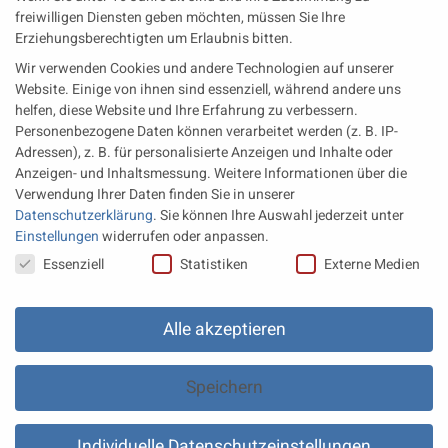
Wärme aus der Tiefe MTU heizt künftig mit Geothermie
freiwilligen Diensten geben möchten, müssen Sie Ihre
Erziehungsberechtigten um Erlaubnis bitten.
MAN Engines bringt D3872 für die Stromversorgung im
Wir verwenden Cookies und andere Technologien auf unserer
Marinebereich
Website. Einige von ihnen sind essenziell, während andere uns
Eine neue Generation von Perkins Marinemotoren startet den
helfen, diese Website und Ihre Erfahrung zu verbessern.
operativen Testbetrieb
Personenbezogene Daten können verarbeitet werden (z. B. IP-
Adressen), z. B. für personalisierte Anzeigen und Inhalte oder
Anzeigen- und Inhaltsmessung.
Weitere Informationen über die
Rechtliches
Verwendung Ihrer Daten finden Sie in unserer
Datenschutzerklärung
.
Sie können Ihre Auswahl jederzeit unter
Impressum
Einstellungen
widerrufen oder anpassen.
Datenschutz
Datenschutzeinstellungen
Essenziell
Statistiken
Externe Medien
AGB
Datenschutz Einstellungen
Alle akzeptieren
Speichern
Individuelle Datenschutzeinstellungen