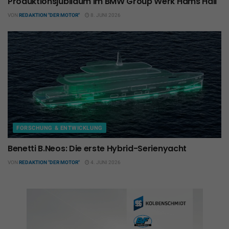
Produktionsjubiläum im BMW Group Werk Hams Hall
VON
REDAKTION "DER MOTOR"
8. JUNI 2026
FORSCHUNG & ENTWICKLUNG
Benetti B.Neos: Die erste Hybrid-Serienyacht
VON
REDAKTION "DER MOTOR"
4. JUNI 2026