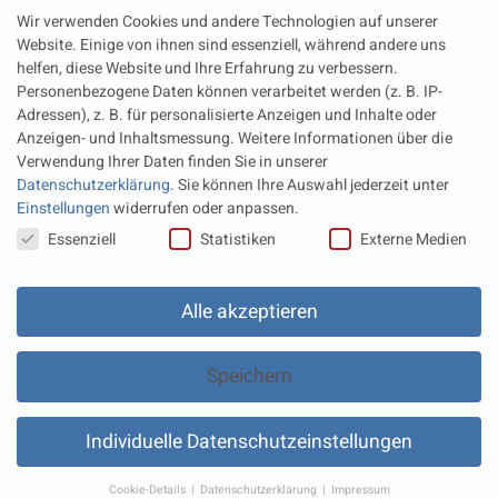
MAN Engines bringt D3872 für die Stromversorgung im
Wir verwenden Cookies und andere Technologien auf unserer
Marinebereich
Website. Einige von ihnen sind essenziell, während andere uns
Eine neue Generation von Perkins Marinemotoren startet den
helfen, diese Website und Ihre Erfahrung zu verbessern.
operativen Testbetrieb
Personenbezogene Daten können verarbeitet werden (z. B. IP-
Adressen), z. B. für personalisierte Anzeigen und Inhalte oder
Anzeigen- und Inhaltsmessung.
Weitere Informationen über die
Rechtliches
Verwendung Ihrer Daten finden Sie in unserer
Datenschutzerklärung
.
Sie können Ihre Auswahl jederzeit unter
Impressum
Einstellungen
widerrufen oder anpassen.
Datenschutz
Datenschutzeinstellungen
Essenziell
Statistiken
Externe Medien
AGB
Datenschutz Einstellungen
Alle akzeptieren
Speichern
Individuelle Datenschutzeinstellungen
© 2021
Faszination Motor
- BEPOINT Medien
.
Cookie-Details
Datenschutzerklärung
Impressum