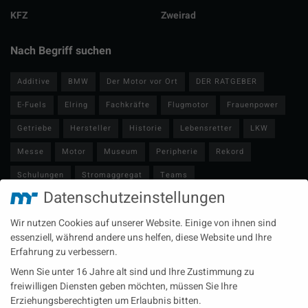
KFZ
Zweirad
Nach Begriff suchen
Additive
BMW
Der Motor vor Ort
DER RATGEBER
E-Fuels
Elring
Fachkräfte
Flugmotor
Frauenpower
Getriebe
Hersteller
Historie
Lebensretter
LKW
Messe
Motor
Museum
Peripherie
Rekord
Schulungen
Stromaggregat
Teams
Datenschutzeinstellungen
Technische Redaktion
Turbolader
Video
Wartung
Wir nutzen Cookies auf unserer Website. Einige von ihnen sind
Zulieferer
Öl-E-Fuels-Schmierstoffe
essenziell, während andere uns helfen, diese Website und Ihre
Erfahrung zu verbessern.
Neueste Beiträge
Wenn Sie unter 16 Jahre alt sind und Ihre Zustimmung zu
Wärme aus der Tiefe MTU heizt künftig mit Geothermie
freiwilligen Diensten geben möchten, müssen Sie Ihre
Erziehungsberechtigten um Erlaubnis bitten.