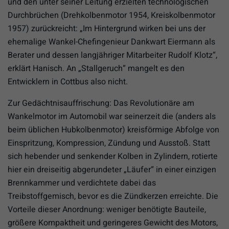
und den unter seiner Leitung erzielten technologischen
Durchbrüchen (Drehkolbenmotor 1954, Kreiskolbenmotor
1957) zurückreicht: „Im Hintergrund wirken bei uns der
ehemalige Wankel-Chefingenieur Dankwart Eiermann als
Berater und dessen langjähriger Mitarbeiter Rudolf Klotz“,
erklärt Hanisch. An „Stallgeruch“ mangelt es den
Entwicklern in Cottbus also nicht.
Zur Gedächtnisauffrischung: Das Revolutionäre am
Wankelmotor im Automobil war seinerzeit die (anders als
beim üblichen Hubkolbenmotor) kreisförmige Abfolge von
Einspritzung, Kompression, Zündung und Ausstoß. Statt
sich hebender und senkender Kolben in Zylindern, rotierte
hier ein dreiseitig abgerundeter „Läufer“ in einer einzigen
Brennkammer und verdichtete dabei das
Treibstoffgemisch, bevor es die Zündkerzen erreichte. Die
Vorteile dieser Anordnung: weniger benötigte Bauteile,
größere Kompaktheit und geringeres Gewicht des Motors,