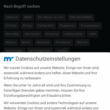
Nach Begriff suchen
Additive
BMW
Der Motor vor Ort
DER RATGEBER
E-Fuels
Elring
Fachkräfte
Flugmotor
Frauenpower
Getriebe
Hersteller
Historie
Lebensretter
LKW
Messe
Motor
Museum
Peripherie
Rekord
Schulungen
Stromaggregat
Teams
Datenschutzeinstellungen
Technische Redaktion
Turbolader
Video
Wartung
Wir nutzen Cookies auf unserer Website. Einige von ihnen sind
Zulieferer
Öl-E-Fuels-Schmierstoffe
essenziell, während andere uns helfen, diese Website und Ihre
Erfahrung zu verbessern.
Neueste Beiträge
Wenn Sie unter 16 Jahre alt sind und Ihre Zustimmung zu
Wärme aus der Tiefe MTU heizt künftig mit Geothermie
freiwilligen Diensten geben möchten, müssen Sie Ihre
Erziehungsberechtigten um Erlaubnis bitten.
MAN Engines bringt D3872 für die Stromversorgung im
Wir verwenden Cookies und andere Technologien auf unserer
Marinebereich
Website. Einige von ihnen sind essenziell, während andere uns