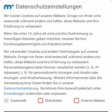
Datenschutzeinstellungen
Technische Redaktion
Turbolader
Video
Wartung
Wir nutzen Cookies auf unserer Website. Einige von ihnen sind
Zulieferer
Öl-E-Fuels-Schmierstoffe
essenziell, während andere uns helfen, diese Website und Ihre
Erfahrung zu verbessern.
Neueste Beiträge
Wenn Sie unter 16 Jahre alt sind und Ihre Zustimmung zu
Wärme aus der Tiefe MTU heizt künftig mit Geothermie
freiwilligen Diensten geben möchten, müssen Sie Ihre
Erziehungsberechtigten um Erlaubnis bitten.
MAN Engines bringt D3872 für die Stromversorgung im
Wir verwenden Cookies und andere Technologien auf unserer
Marinebereich
Website. Einige von ihnen sind essenziell, während andere uns
Eine neue Generation von Perkins Marinemotoren startet den
helfen, diese Website und Ihre Erfahrung zu verbessern.
operativen Testbetrieb
Personenbezogene Daten können verarbeitet werden (z. B. IP-
Adressen), z. B. für personalisierte Anzeigen und Inhalte oder
Anzeigen- und Inhaltsmessung.
Weitere Informationen über die
Rechtliches
Verwendung Ihrer Daten finden Sie in unserer
Datenschutzerklärung
.
Sie können Ihre Auswahl jederzeit unter
Impressum
Einstellungen
widerrufen oder anpassen.
Datenschutz
Datenschutzeinstellungen
Essenziell
Statistiken
Externe Medien
AGB