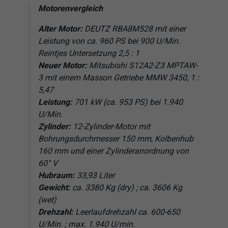
Motorenvergleich
Alter Motor:
DEUTZ RBA8M528 mit einer
Leistung von ca. 960 PS bei 900 U/Min.
Reintjes Untersetzung 2,5 : 1
Neuer Motor:
Mitsubishi S12A2-Z3 MPTAW-
3 mit einem Masson Getriebe MMW 3450, 1 :
5,47
Leistung:
701 kW (ca. 953 PS) bei 1.940
U/Min.
Zylinder:
12-Zylinder-Motor mit
Bohrungsdurchmesser 150 mm, Kolbenhub
160 mm und einer Zylinderanordnung von
60° V
Hubraum:
33,93 Liter
Gewicht:
ca. 3380 Kg (dry) ; ca. 3606 Kg
(wet)
Drehzahl:
Leerlaufdrehzahl ca. 600-650
U/Min. ; max. 1.940 U/min.