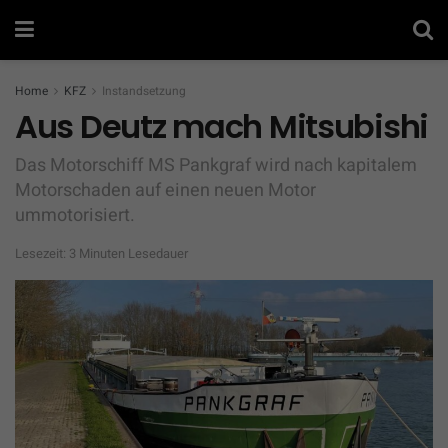
Home
KFZ
Instandsetzung
Aus Deutz mach Mitsubishi
Das Motorschiff MS Pankgraf wird nach kapitalem
Motorschaden auf einen neuen Motor
ummotorisiert.
Lesezeit: 3 Minuten Lesedauer