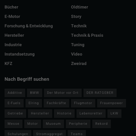
Bücher
Oldtimer
E-Motor
Story
Forschung & Entwicklung
Technik
Hersteller
Technik & Praxis
Industrie
Tuning
Instandsetzung
Video
KFZ
Zweirad
Nach Begriff suchen
Additive
BMW
Der Motor vor Ort
DER RATGEBER
E-Fuels
Elring
Fachkräfte
Flugmotor
Frauenpower
Getriebe
Hersteller
Historie
Lebensretter
LKW
Messe
Motor
Museum
Peripherie
Rekord
Schulungen
Stromaggregat
Teams