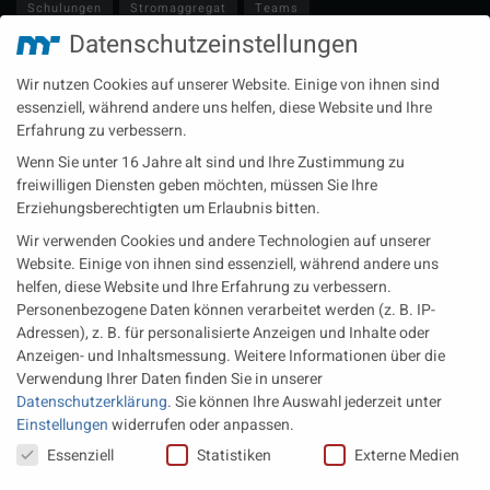
Schulungen
Stromaggregat
Teams
Datenschutzeinstellungen
Technische Redaktion
Turbolader
Video
Wartung
Wir nutzen Cookies auf unserer Website. Einige von ihnen sind
Zulieferer
Öl-E-Fuels-Schmierstoffe
essenziell, während andere uns helfen, diese Website und Ihre
Erfahrung zu verbessern.
Neueste Beiträge
Wenn Sie unter 16 Jahre alt sind und Ihre Zustimmung zu
Wärme aus der Tiefe MTU heizt künftig mit Geothermie
freiwilligen Diensten geben möchten, müssen Sie Ihre
Erziehungsberechtigten um Erlaubnis bitten.
MAN Engines bringt D3872 für die Stromversorgung im
Wir verwenden Cookies und andere Technologien auf unserer
Marinebereich
Website. Einige von ihnen sind essenziell, während andere uns
Eine neue Generation von Perkins Marinemotoren startet den
helfen, diese Website und Ihre Erfahrung zu verbessern.
operativen Testbetrieb
Personenbezogene Daten können verarbeitet werden (z. B. IP-
Adressen), z. B. für personalisierte Anzeigen und Inhalte oder
Anzeigen- und Inhaltsmessung.
Weitere Informationen über die
Rechtliches
Verwendung Ihrer Daten finden Sie in unserer
Datenschutzerklärung
.
Sie können Ihre Auswahl jederzeit unter
Impressum
Einstellungen
widerrufen oder anpassen.
Datenschutz
Datenschutzeinstellungen
Essenziell
Statistiken
Externe Medien
AGB