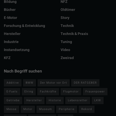
Bildung
NFZ
Bücher
Oldtimer
E-Motor
Story
Forschung & Entwicklung
Technik
Hersteller
Technik & Praxis
Industrie
Tuning
Instandsetzung
Video
KFZ
Zweirad
Nach Begriff suchen
Additive
BMW
Der Motor vor Ort
DER RATGEBER
E-Fuels
Elring
Fachkräfte
Flugmotor
Frauenpower
Getriebe
Hersteller
Historie
Lebensretter
LKW
Messe
Motor
Museum
Peripherie
Rekord