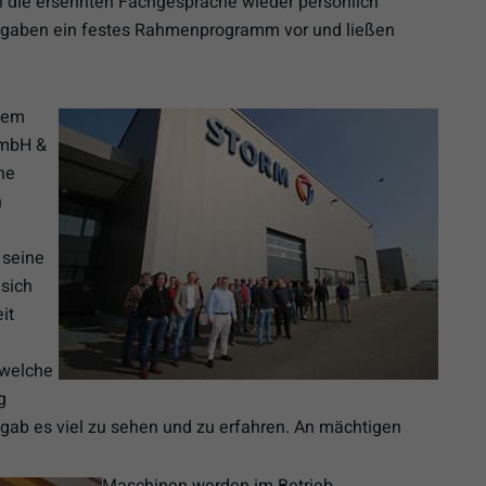
 die ersehnten Fachgespräche wieder persönlich
en gaben ein festes Rahmenprogramm vor und ließen
dem
GmbH &
ne
n
 seine
 sich
it
 welche
g
n gab es viel zu sehen und zu erfahren. An mächtigen
Maschinen werden im Betrieb