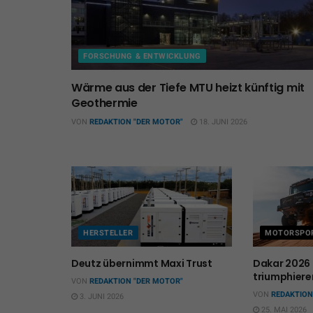
FORSCHUNG & ENTWICKLUNG
Wärme aus der Tiefe MTU heizt künftig mit
Geothermie
VON
REDAKTION "DER MOTOR"
18. JUNI 2026
HERSTELLER
MOTORSPO
Deutz übernimmt Maxi Trust
Dakar 2026
triumphiere
VON
REDAKTION "DER MOTOR"
VON
REDAKTION
3. JUNI 2026
25. MAI 2026