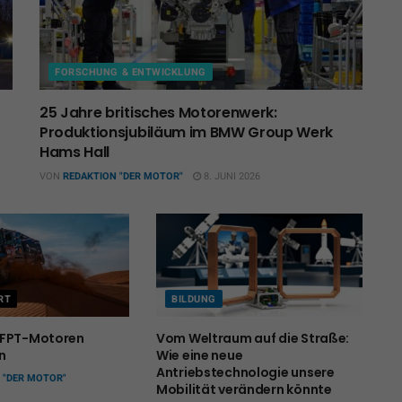
FORSCHUNG & ENTWICKLUNG
25 Jahre britisches Motorenwerk:
Produktionsjubiläum im BMW Group Werk
Hams Hall
VON
REDAKTION "DER MOTOR"
8. JUNI 2026
RT
BILDUNG
 FPT-Motoren
Vom Weltraum auf die Straße:
n
Wie eine neue
Antriebstechnologie unsere
 "DER MOTOR"
Mobilität verändern könnte