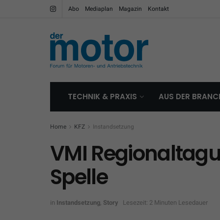
Abo
Mediaplan
Magazin
Kontakt
TECHNIK & PRAXIS
AUS DER BRANC
Home
KFZ
Instandsetzung
VMI Regionaltag
Spelle
in
Instandsetzung
,
Story
Lesezeit: 2 Minuten Lesedauer