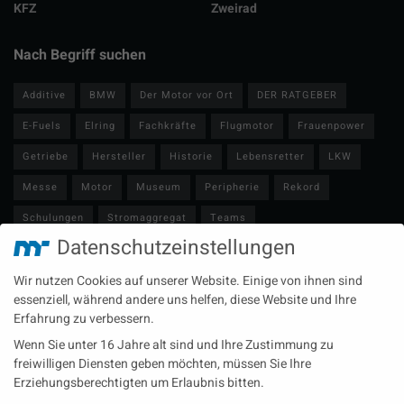
KFZ
Zweirad
Nach Begriff suchen
Additive
BMW
Der Motor vor Ort
DER RATGEBER
E-Fuels
Elring
Fachkräfte
Flugmotor
Frauenpower
Getriebe
Hersteller
Historie
Lebensretter
LKW
Messe
Motor
Museum
Peripherie
Rekord
Schulungen
Stromaggregat
Teams
Datenschutzeinstellungen
Technische Redaktion
Turbolader
Video
Wartung
Wir nutzen Cookies auf unserer Website. Einige von ihnen sind
Zulieferer
Öl-E-Fuels-Schmierstoffe
essenziell, während andere uns helfen, diese Website und Ihre
Erfahrung zu verbessern.
Neueste Beiträge
Wenn Sie unter 16 Jahre alt sind und Ihre Zustimmung zu
Wärme aus der Tiefe MTU heizt künftig mit Geothermie
freiwilligen Diensten geben möchten, müssen Sie Ihre
Erziehungsberechtigten um Erlaubnis bitten.
MAN Engines bringt D3872 für die Stromversorgung im