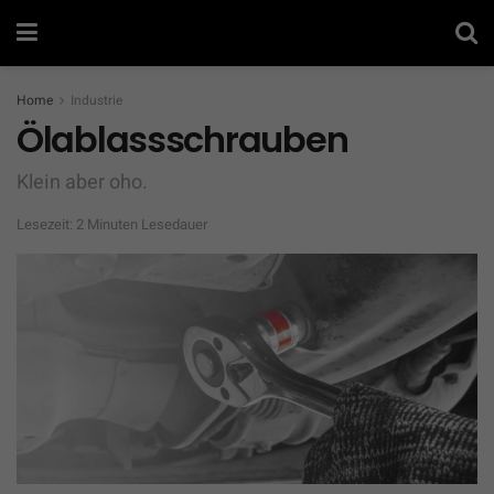
Home
Industrie
Ölablassschrauben
Klein aber oho.
Lesezeit: 2 Minuten Lesedauer