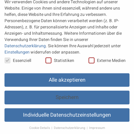
Wir verwenden Cookies und andere Technologien auf unserer
Marinebereich
Website. Einige von ihnen sind essenziell, während andere uns
Eine neue Generation von Perkins Marinemotoren startet den
helfen, diese Website und Ihre Erfahrung zu verbessern.
operativen Testbetrieb
Personenbezogene Daten können verarbeitet werden (z. B. IP-
Adressen), z. B. für personalisierte Anzeigen und Inhalte oder
Anzeigen- und Inhaltsmessung.
Weitere Informationen über die
Rechtliches
Verwendung Ihrer Daten finden Sie in unserer
Datenschutzerklärung
.
Sie können Ihre Auswahl jederzeit unter
Impressum
Einstellungen
widerrufen oder anpassen.
Datenschutz
Datenschutzeinstellungen
Essenziell
Statistiken
Externe Medien
AGB
Datenschutz Einstellungen
Alle akzeptieren
Speichern
Individuelle Datenschutzeinstellungen
© 2021
Faszination Motor
- BEPOINT Medien
.
Cookie-Details
Datenschutzerklärung
Impressum