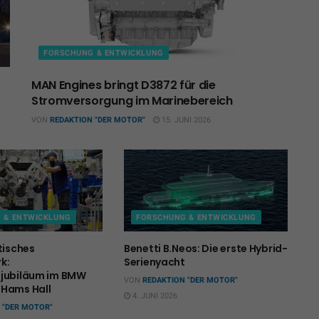
FORSCHUNG & ENTWICKLUNG
MAN Engines bringt D3872 für die
Stromversorgung im Marinebereich
VON
REDAKTION "DER MOTOR"
15. JUNI 2026
 & ENTWICKLUNG
FORSCHUNG & ENTWICKLUNG
tisches
Benetti B.Neos: Die erste Hybrid-
k:
Serienyacht
sjubiläum im BMW
VON
REDAKTION "DER MOTOR"
 Hams Hall
4. JUNI 2026
 "DER MOTOR"