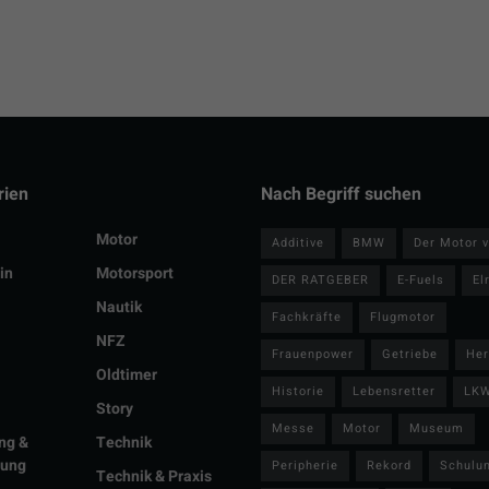
rien
Nach Begriff suchen
Motor
Additive
BMW
Der Motor v
in
Motorsport
DER RATGEBER
E-Fuels
El
Nautik
Fachkräfte
Flugmotor
NFZ
Frauenpower
Getriebe
Her
Oldtimer
Historie
Lebensretter
LK
Story
Messe
Motor
Museum
ng &
Technik
lung
Peripherie
Rekord
Schulu
Technik & Praxis