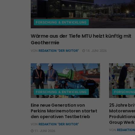
FORSCHUNG & ENTWICKLUNG
Wärme aus der Tiefe MTU heizt künftig mit
Geothermie
VON
REDAKTION "DER MOTOR"
18. JUNI 2026
FORSCHUNG & ENTWICKLUNG
FORSCHUNG
Eine neue Generation von
25 Jahre bri
Perkins Marinemotoren startet
Motorenwer
den operativen Testbetrieb
Produktion
Group Werk
VON
REDAKTION "DER MOTOR"
VON
REDAKTION
11. JUNI 2026