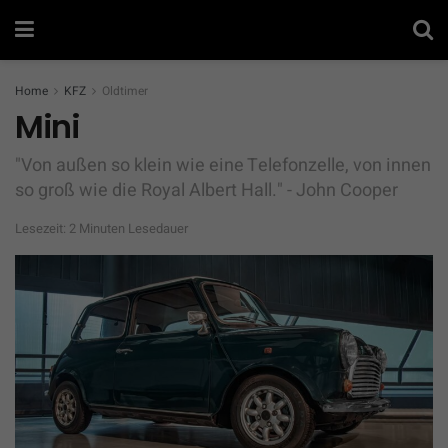
Home
KFZ
Oldtimer
Mini
"Von außen so klein wie eine Telefonzelle, von innen
so groß wie die Royal Albert Hall." - John Cooper
Lesezeit: 2 Minuten Lesedauer