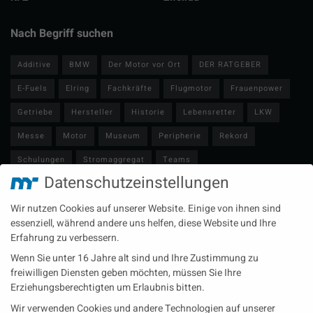
Nach Begriff suchen
Additive
BMW
Der Motor vor Ort
DER RATGEBER
E-Fuels
Elring
Fachkräfte
Flugmotor
Frauenpower
Getriebe
Hersteller
Historie
Lebensretter
LKW
Messe
Motor
Museum
Peripherie
Rekord
Schulungen
Stromaggregat
Teams
Datenschutzeinstellungen
Technische Redaktion
Turbolader
Video
Wartung
Wir nutzen Cookies auf unserer Website. Einige von ihnen sind
Zulieferer
Öl-E-Fuels-Schmierstoffe
essenziell, während andere uns helfen, diese Website und Ihre
Erfahrung zu verbessern.
Neueste Beiträge
Wenn Sie unter 16 Jahre alt sind und Ihre Zustimmung zu
Wärme aus der Tiefe MTU heizt künftig mit Geothermie
freiwilligen Diensten geben möchten, müssen Sie Ihre
Erziehungsberechtigten um Erlaubnis bitten.
MAN Engines bringt D3872 für die Stromversorgung im
Wir verwenden Cookies und andere Technologien auf unserer
Marinebereich