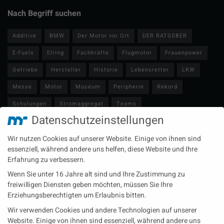
Nach Begriff suchen
Additive
BMW
Der Motor vor Ort
DER RATGEBER
E-Fuels
Elring
Fachkräfte
Flugmotor
Frauenpower
Getriebe
Hersteller
Historie
Lebensretter
LKW
Messe
Motor
Museum
Peripherie
Rekord
Schulungen
Stromaggregat
Teams
Datenschutzeinstellungen
Technische Redaktion
Turbolader
Video
Wartung
Wir nutzen Cookies auf unserer Website. Einige von ihnen sind
Zulieferer
Öl-E-Fuels-Schmierstoffe
essenziell, während andere uns helfen, diese Website und Ihre
Erfahrung zu verbessern.
Neueste Beiträge
Wenn Sie unter 16 Jahre alt sind und Ihre Zustimmung zu
Wärme aus der Tiefe MTU heizt künftig mit Geothermie
freiwilligen Diensten geben möchten, müssen Sie Ihre
Erziehungsberechtigten um Erlaubnis bitten.
MAN Engines bringt D3872 für die Stromversorgung im
Wir verwenden Cookies und andere Technologien auf unserer
Marinebereich
Website. Einige von ihnen sind essenziell, während andere uns