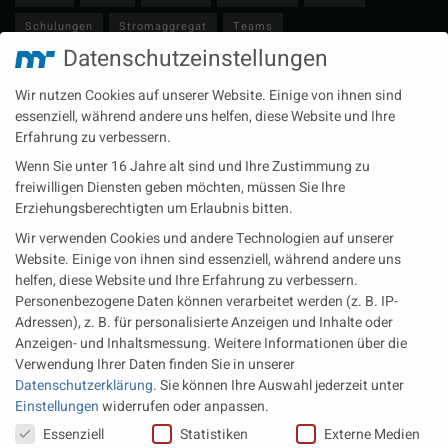
Schulungen
Stromaggregat
Teams
Datenschutzeinstellungen
Technische Redaktion
Turbolader
Video
Wartung
Wir nutzen Cookies auf unserer Website. Einige von ihnen sind
Zulieferer
Öl-E-Fuels-Schmierstoffe
essenziell, während andere uns helfen, diese Website und Ihre
Erfahrung zu verbessern.
Neueste Beiträge
Wenn Sie unter 16 Jahre alt sind und Ihre Zustimmung zu
Wärme aus der Tiefe MTU heizt künftig mit Geothermie
freiwilligen Diensten geben möchten, müssen Sie Ihre
Erziehungsberechtigten um Erlaubnis bitten.
MAN Engines bringt D3872 für die Stromversorgung im
Wir verwenden Cookies und andere Technologien auf unserer
Marinebereich
Website. Einige von ihnen sind essenziell, während andere uns
Eine neue Generation von Perkins Marinemotoren startet den
helfen, diese Website und Ihre Erfahrung zu verbessern.
operativen Testbetrieb
Personenbezogene Daten können verarbeitet werden (z. B. IP-
Adressen), z. B. für personalisierte Anzeigen und Inhalte oder
Anzeigen- und Inhaltsmessung.
Weitere Informationen über die
Rechtliches
Verwendung Ihrer Daten finden Sie in unserer
Datenschutzerklärung
.
Sie können Ihre Auswahl jederzeit unter
Impressum
Einstellungen
widerrufen oder anpassen.
Datenschutz
Datenschutzeinstellungen
Essenziell
Statistiken
Externe Medien