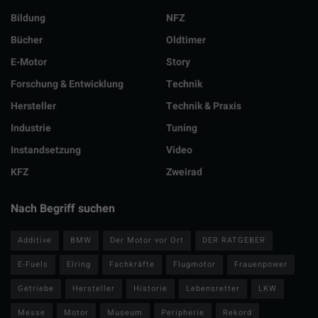
Bildung
NFZ
Bücher
Oldtimer
E-Motor
Story
Forschung & Entwicklung
Technik
Hersteller
Technik & Praxis
Industrie
Tuning
Instandsetzung
Video
KFZ
Zweirad
Nach Begriff suchen
Additive
BMW
Der Motor vor Ort
DER RATGEBER
E-Fuels
Elring
Fachkräfte
Flugmotor
Frauenpower
Getriebe
Hersteller
Historie
Lebensretter
LKW
Messe
Motor
Museum
Peripherie
Rekord