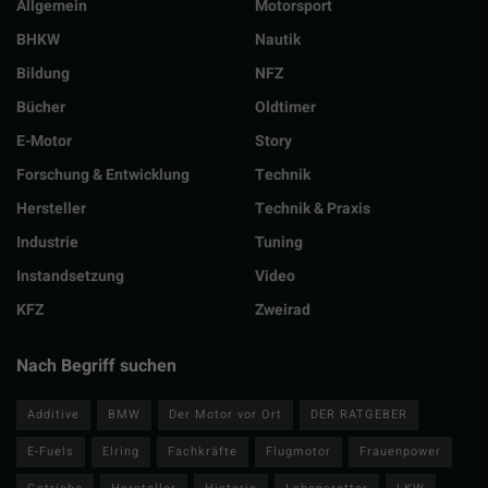
Allgemein
Motorsport
BHKW
Nautik
Bildung
NFZ
Bücher
Oldtimer
E-Motor
Story
Forschung & Entwicklung
Technik
Hersteller
Technik & Praxis
Industrie
Tuning
Instandsetzung
Video
KFZ
Zweirad
Nach Begriff suchen
Additive
BMW
Der Motor vor Ort
DER RATGEBER
E-Fuels
Elring
Fachkräfte
Flugmotor
Frauenpower