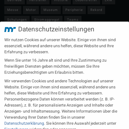
Getriebe
Hersteller
Historie
Lebensretter
LKW
Messe
Motor
Museum
Peripherie
Rekord
Schulungen
Stromaggregat
Teams
Datenschutzeinstellungen
Technische Redaktion
Turbolader
Video
Wartung
Wir nutzen Cookies auf unserer Website. Einige von ihnen sind
Zulieferer
Öl-E-Fuels-Schmierstoffe
essenziell, während andere uns helfen, diese Website und Ihre
Erfahrung zu verbessern.
Neueste Beiträge
Wenn Sie unter 16 Jahre alt sind und Ihre Zustimmung zu
Wärme aus der Tiefe MTU heizt künftig mit Geothermie
freiwilligen Diensten geben möchten, müssen Sie Ihre
Erziehungsberechtigten um Erlaubnis bitten.
MAN Engines bringt D3872 für die Stromversorgung im
Wir verwenden Cookies und andere Technologien auf unserer
Marinebereich
Website. Einige von ihnen sind essenziell, während andere uns
Eine neue Generation von Perkins Marinemotoren startet den
helfen, diese Website und Ihre Erfahrung zu verbessern.
operativen Testbetrieb
Personenbezogene Daten können verarbeitet werden (z. B. IP-
Adressen), z. B. für personalisierte Anzeigen und Inhalte oder
Anzeigen- und Inhaltsmessung.
Weitere Informationen über die
Rechtliches
Verwendung Ihrer Daten finden Sie in unserer
Datenschutzerklärung
.
Sie können Ihre Auswahl jederzeit unter
Impressum