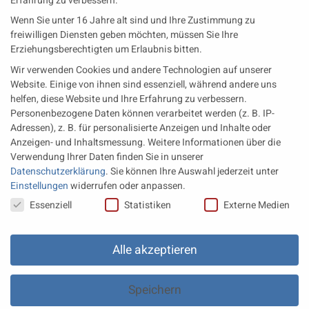
Erfahrung zu verbessern.
Neueste Beiträge
Wenn Sie unter 16 Jahre alt sind und Ihre Zustimmung zu
Wärme aus der Tiefe MTU heizt künftig mit Geothermie
freiwilligen Diensten geben möchten, müssen Sie Ihre
Erziehungsberechtigten um Erlaubnis bitten.
MAN Engines bringt D3872 für die Stromversorgung im
Wir verwenden Cookies und andere Technologien auf unserer
Marinebereich
Website. Einige von ihnen sind essenziell, während andere uns
Eine neue Generation von Perkins Marinemotoren startet den
helfen, diese Website und Ihre Erfahrung zu verbessern.
operativen Testbetrieb
Personenbezogene Daten können verarbeitet werden (z. B. IP-
Adressen), z. B. für personalisierte Anzeigen und Inhalte oder
Anzeigen- und Inhaltsmessung.
Weitere Informationen über die
Rechtliches
Verwendung Ihrer Daten finden Sie in unserer
Datenschutzerklärung
.
Sie können Ihre Auswahl jederzeit unter
Impressum
Einstellungen
widerrufen oder anpassen.
Datenschutz
Datenschutzeinstellungen
Essenziell
Statistiken
Externe Medien
AGB
Datenschutz Einstellungen
Alle akzeptieren
Speichern