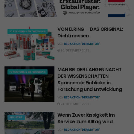
VON ELRING – DAS ORIGINAL:
FORSCHUNG & ENTWICKLUNG
Dichtmassen
VON
REDAKTION "DER MOTOR"
30. DEZEMBER 2025
MAN BEI DER LANGEN NACHT
FORSCHUNG & ENTWICKLUNG
DER WISSENSCHAFTEN –
Spannende Einblicke in
Forschung und Entwicklung
VON
REDAKTION "DER MOTOR"
24. DEZEMBER 2025
Wenn Zuverlässigkeit im
INDUSTRIE
Service zum Alltag wird
VON
REDAKTION "DER MOTOR"