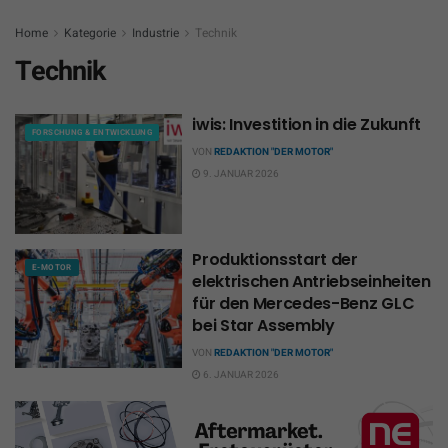
Home
Kategorie
Industrie
Technik
Technik
iwis: Investition in die Zukunft
FORSCHUNG & ENTWICKLUNG
VON
REDAKTION "DER MOTOR"
9. JANUAR 2026
Produktionsstart der
E-MOTOR
elektrischen Antriebseinheiten
für den Mercedes-Benz GLC
bei Star Assembly
VON
REDAKTION "DER MOTOR"
6. JANUAR 2026