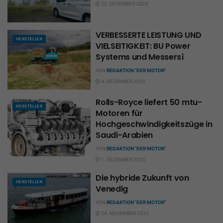
22. DEZEMBER 2025
VERBESSERTE LEISTUNG UND
HERSTELLER
VIELSEITIGKEIT: BU Power
Systems und Messersì
VON
REDAKTION "DER MOTOR"
4. DEZEMBER 2025
Rolls-Royce liefert 50 mtu-
HERSTELLER
Motoren für
Hochgeschwindigkeitszüge in
Saudi-Arabien
VON
REDAKTION "DER MOTOR"
1. DEZEMBER 2025
Die hybride Zukunft von
HERSTELLER
Venedig
VON
REDAKTION "DER MOTOR"
24. NOVEMBER 2025