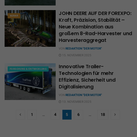
JOHN DEERE AUF DER FOREXPO:
AGRAR
Kraft, Präzision, Stabilität –
Neue Kombination aus
großem 8-Rad-Harvester und
Harvesteraggregat
VON
REDAKTION "DER MOTOR"
15. NOVEMBER 2025
Innovative Trailer-
FORSCHUNG & ENTWICKLUNG
Technologien für mehr
Effizienz, Sicherheit und
Digitalisierung
VON
REDAKTION "DER MOTOR"
13. NOVEMBER 2025
1
…
4
5
6
…
18