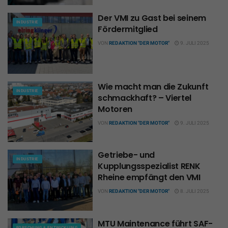
Der VMI zu Gast bei seinem
INDUSTRIE
Fördermitglied
VON
REDAKTION "DER MOTOR"
9. JULI 2025
Wie macht man die Zukunft
INDUSTRIE
schmackhaft? – Viertel
Motoren
VON
REDAKTION "DER MOTOR"
9. JULI 2025
Getriebe- und
INDUSTRIE
Kupplungsspezialist RENK
Rheine empfängt den VMI
VON
REDAKTION "DER MOTOR"
8. JULI 2025
MTU Maintenance führt SAF-
FORSCHUNG & ENTWICKLUNG