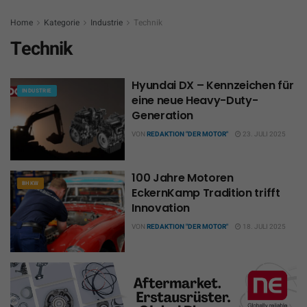
Home
Kategorie
Industrie
Technik
Technik
Hyundai DX – Kennzeichen für
INDUSTRIE
eine neue Heavy-Duty-
Generation
VON
REDAKTION "DER MOTOR"
23. JULI 2025
100 Jahre Motoren
BHKW
EckernKamp Tradition trifft
Innovation
VON
REDAKTION "DER MOTOR"
18. JULI 2025