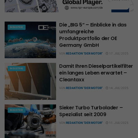
Die „BIG 5“ – Einblicke in das
INDUSTRIE
umfangreiche
Produktportfolio der OE
Germany GmbH
VON
REDAKTION "DER MOTOR"
17. JULI 2025
Damit Ihren Dieselpartikelfilter
INDUSTRIE
ein langes Leben erwartet –
Cleantaxx
VON
REDAKTION "DER MOTOR"
14. JULI 2025
Sieker Turbo Turbolader –
INDUSTRIE
Spezialist seit 2009
VON
REDAKTION "DER MOTOR"
11. JULI 2025