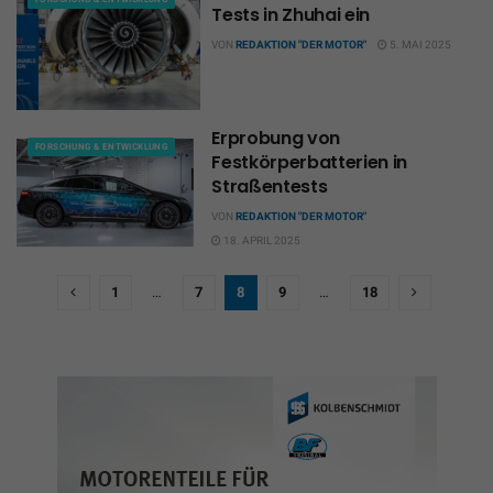
Tests in Zhuhai ein
VON
REDAKTION "DER MOTOR"
5. MAI 2025
Erprobung von
FORSCHUNG & ENTWICKLUNG
Festkörperbatterien in
Straßentests
VON
REDAKTION "DER MOTOR"
18. APRIL 2025
1
…
7
8
9
…
18