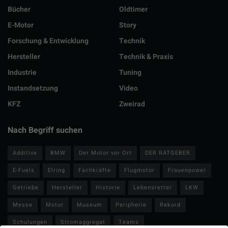
Bücher
Oldtimer
E-Motor
Story
Forschung & Entwicklung
Technik
Hersteller
Technik & Praxis
Industrie
Tuning
Instandsetzung
Video
KFZ
Zweirad
Nach Begriff suchen
Additive
BMW
Der Motor vor Ort
DER RATGEBER
E-Fuels
Elring
Fachkräfte
Flugmotor
Frauenpower
Getriebe
Hersteller
Historie
Lebensretter
LKW
Messe
Motor
Museum
Peripherie
Rekord
Schulungen
Stromaggregat
Teams