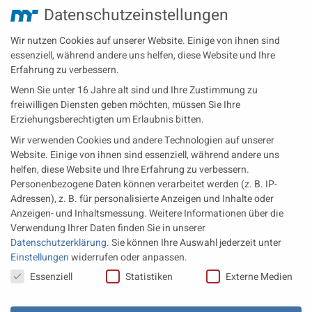
Datenschutzeinstellungen
Technische Redaktion
Turbolader
Video
Wartung
Wir nutzen Cookies auf unserer Website. Einige von ihnen sind
Zulieferer
Öl-E-Fuels-Schmierstoffe
essenziell, während andere uns helfen, diese Website und Ihre
Erfahrung zu verbessern.
Neueste Beiträge
Wenn Sie unter 16 Jahre alt sind und Ihre Zustimmung zu
Wärme aus der Tiefe MTU heizt künftig mit Geothermie
freiwilligen Diensten geben möchten, müssen Sie Ihre
Erziehungsberechtigten um Erlaubnis bitten.
MAN Engines bringt D3872 für die Stromversorgung im
Wir verwenden Cookies und andere Technologien auf unserer
Marinebereich
Website. Einige von ihnen sind essenziell, während andere uns
Eine neue Generation von Perkins Marinemotoren startet den
helfen, diese Website und Ihre Erfahrung zu verbessern.
operativen Testbetrieb
Personenbezogene Daten können verarbeitet werden (z. B. IP-
Adressen), z. B. für personalisierte Anzeigen und Inhalte oder
Anzeigen- und Inhaltsmessung.
Weitere Informationen über die
Rechtliches
Verwendung Ihrer Daten finden Sie in unserer
Datenschutzerklärung
.
Sie können Ihre Auswahl jederzeit unter
Impressum
Einstellungen
widerrufen oder anpassen.
Datenschutz
Datenschutzeinstellungen
Essenziell
Statistiken
Externe Medien
AGB