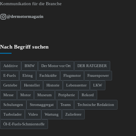
Kommunikation für die Branche
@dermotormagazin
Nach Begriff suchen
Additive
BMW
Der Motor vor Ort
DER RATGEBER
E-Fuels
Elring
Fachkräfte
Flugmotor
Frauenpower
Getriebe
Hersteller
Historie
Lebensretter
LKW
Messe
Motor
Museum
Peripherie
Rekord
Schulungen
Stromaggregat
Teams
Technische Redaktion
Turbolader
Video
Wartung
Zulieferer
Öl-E-Fuels-Schmierstoffe