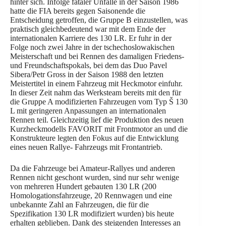
hinter sich. Infolge fataler Unfälle in der Saison 1986
hatte die FIA bereits gegen Saisonende die
Entscheidung getroffen, die Gruppe B einzustellen, was
praktisch gleichbedeutend war mit dem Ende der
internationalen Karriere des 130 LR. Er fuhr in der
Folge noch zwei Jahre in der tschechoslowakischen
Meisterschaft und bei Rennen des damaligen Friedens-
und Freundschaftspokals, bei dem das Duo Pavel
Sibera/Petr Gross in der Saison 1988 den letzten
Meistertitel in einem Fahrzeug mit Heckmotor einfuhr.
In dieser Zeit nahm das Werksteam bereits mit den für
die Gruppe A modifizierten Fahrzeugen vom Typ Š 130
L mit geringeren Anpassungen an internationalen
Rennen teil. Gleichzeitig lief die Produktion des neuen
Kurzheckmodells FAVORIT mit Frontmotor an und die
Konstrukteure legten den Fokus auf die Entwicklung
eines neuen Rallye- Fahrzeugs mit Frontantrieb.
Da die Fahrzeuge bei Amateur-Rallyes und anderen
Rennen nicht geschont wurden, sind nur sehr wenige
von mehreren Hundert gebauten 130 LR (200
Homologationsfahrzeuge, 20 Rennwagen und eine
unbekannte Zahl an Fahrzeugen, die für die
Spezifikation 130 LR modifiziert wurden) bis heute
erhalten geblieben. Dank des steigenden Interesses an