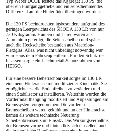
Typ Weber DCOE leistete das Aggregat 130 PS, die
über ein Fünfganggetriebe und ein selbsthemmendes
Differenzial auf die Hinterräder übertragen wurden.
Die 130 PS beeindruckten insbesondere aufgrund des
geringen Leergewichts des ŠKODA 130 LR von nur
730 Kilogramm. Hauben und Türen waren aus
Aluminium gefertigt, die Seitenscheiben und später
auch die Heckscheibe bestanden aus Macrolon-
Plexiglas. Alles, was nicht unbedingt notwendig war,
wurde aus dem Fahrzeug entfernt. Für den Schutz der
Insassen sorgte ein Leichtmetall-Schutzrahmen von
HEIGO.
Für eine bessere Beherrschbarkeit sorgte im 130 LR
eine neue Hinterachse mit modifizierter Kinematik. Sie
ermöglichte es, die Bodenfreiheit zu verändern und
einen Stabilisator zu installieren. Weiterhin wurden die
Vorderradaufhängung modifiziert und Anpassungen am
Bremssystem vorgenommen. Die vorderen
Bremsscheiben waren gekühlt und an der Hinterachse
kamen als weitere technische Neuerung
Scheibenbremsen zum Einsatz. Das Wirkungsverhältnis
der Bremsen vorne und hinten ließ sich einstellen, auch
die hydraulische Handbremse war eine Innovation.