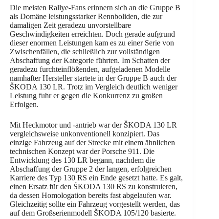
Die meisten Rallye-Fans erinnern sich an die Gruppe B
als Domäne leistungsstarker Rennboliden, die zur
damaligen Zeit geradezu unvorstellbare
Geschwindigkeiten erreichten. Doch gerade aufgrund
dieser enormen Leistungen kam es zu einer Serie von
Zwischenfällen, die schließlich zur vollständigen
Abschaffung der Kategorie führten. Im Schatten der
geradezu furchteinflößenden, aufgeladenen Modelle
namhafter Hersteller startete in der Gruppe B auch der
ŠKODA 130 LR. Trotz im Vergleich deutlich weniger
Leistung fuhr er gegen die Konkurrenz zu großen
Erfolgen.
Mit Heckmotor und -antrieb war der ŠKODA 130 LR
vergleichsweise unkonventionell konzipiert. Das
einzige Fahrzeug auf der Strecke mit einem ähnlichen
technischen Konzept war der Porsche 911. Die
Entwicklung des 130 LR begann, nachdem die
Abschaffung der Gruppe 2 der langen, erfolgreichen
Karriere des Typ 130 RS ein Ende gesetzt hatte. Es galt,
einen Ersatz für den ŚKODA 130 RS zu konstruieren,
da dessen Homologation bereits fast abgelaufen war.
Gleichzeitig sollte ein Fahrzeug vorgestellt werden, das
auf dem Großserienmodell ŠKODA 105/120 basierte.