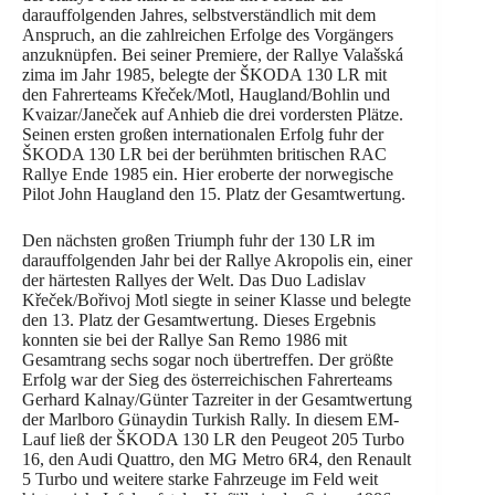
darauffolgenden Jahres, selbstverständlich mit dem
Anspruch, an die zahlreichen Erfolge des Vorgängers
anzuknüpfen. Bei seiner Premiere, der Rallye Valašská
zima im Jahr 1985, belegte der ŠKODA 130 LR mit
den Fahrerteams Křeček/Motl, Haugland/Bohlin und
Kvaizar/Janeček auf Anhieb die drei vordersten Plätze.
Seinen ersten großen internationalen Erfolg fuhr der
ŠKODA 130 LR bei der berühmten britischen RAC
Rallye Ende 1985 ein. Hier eroberte der norwegische
Pilot John Haugland den 15. Platz der Gesamtwertung.
Den nächsten großen Triumph fuhr der 130 LR im
darauffolgenden Jahr bei der Rallye Akropolis ein, einer
der härtesten Rallyes der Welt. Das Duo Ladislav
Křeček/Bořivoj Motl siegte in seiner Klasse und belegte
den 13. Platz der Gesamtwertung. Dieses Ergebnis
konnten sie bei der Rallye San Remo 1986 mit
Gesamtrang sechs sogar noch übertreffen. Der größte
Erfolg war der Sieg des österreichischen Fahrerteams
Gerhard Kalnay/Günter Tazreiter in der Gesamtwertung
der Marlboro Günaydin Turkish Rally. In diesem EM-
Lauf ließ der ŠKODA 130 LR den Peugeot 205 Turbo
16, den Audi Quattro, den MG Metro 6R4, den Renault
5 Turbo und weitere starke Fahrzeuge im Feld weit