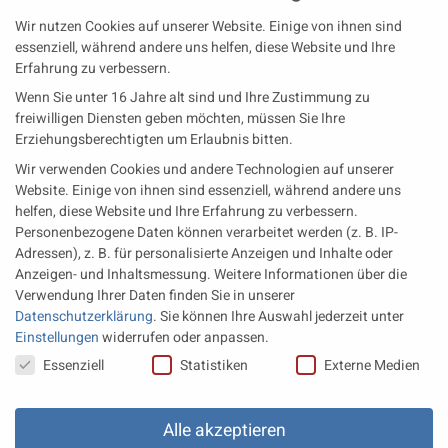
Wir nutzen Cookies auf unserer Website. Einige von ihnen sind
Zulieferer
Öl-E-Fuels-Schmierstoffe
essenziell, während andere uns helfen, diese Website und Ihre
Erfahrung zu verbessern.
Neueste Beiträge
Wenn Sie unter 16 Jahre alt sind und Ihre Zustimmung zu
Wärme aus der Tiefe MTU heizt künftig mit Geothermie
freiwilligen Diensten geben möchten, müssen Sie Ihre
Erziehungsberechtigten um Erlaubnis bitten.
MAN Engines bringt D3872 für die Stromversorgung im
Wir verwenden Cookies und andere Technologien auf unserer
Marinebereich
Website. Einige von ihnen sind essenziell, während andere uns
Eine neue Generation von Perkins Marinemotoren startet den
helfen, diese Website und Ihre Erfahrung zu verbessern.
operativen Testbetrieb
Personenbezogene Daten können verarbeitet werden (z. B. IP-
Adressen), z. B. für personalisierte Anzeigen und Inhalte oder
Anzeigen- und Inhaltsmessung.
Weitere Informationen über die
Rechtliches
Verwendung Ihrer Daten finden Sie in unserer
Datenschutzerklärung
.
Sie können Ihre Auswahl jederzeit unter
Impressum
Einstellungen
widerrufen oder anpassen.
Datenschutz
Datenschutzeinstellungen
Essenziell
Statistiken
Externe Medien
AGB
Datenschutz Einstellungen
Alle akzeptieren