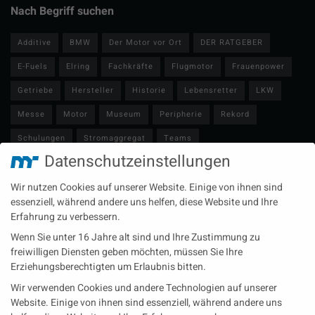
Nach Begriff suchen
Additive
BMW
Der Motor vor Ort
DER RATGEBER
E-Fuels
Elring
Fachkräfte
Flugmotor
Frauenpower
Getriebe
Hersteller
Historie
Lebensretter
LKW
Messe
Motor
Museum
Peripherie
Rekord
Schulungen
Stromaggregat
Teams
Datenschutzeinstellungen
Technische Redaktion
Turbolader
Video
Wartung
Wir nutzen Cookies auf unserer Website. Einige von ihnen sind
Zulieferer
Öl-E-Fuels-Schmierstoffe
essenziell, während andere uns helfen, diese Website und Ihre
Erfahrung zu verbessern.
Neueste Beiträge
Wenn Sie unter 16 Jahre alt sind und Ihre Zustimmung zu
Wärme aus der Tiefe MTU heizt künftig mit Geothermie
freiwilligen Diensten geben möchten, müssen Sie Ihre
Erziehungsberechtigten um Erlaubnis bitten.
MAN Engines bringt D3872 für die Stromversorgung im
Wir verwenden Cookies und andere Technologien auf unserer
Marinebereich
Website. Einige von ihnen sind essenziell, während andere uns
Eine neue Generation von Perkins Marinemotoren startet den