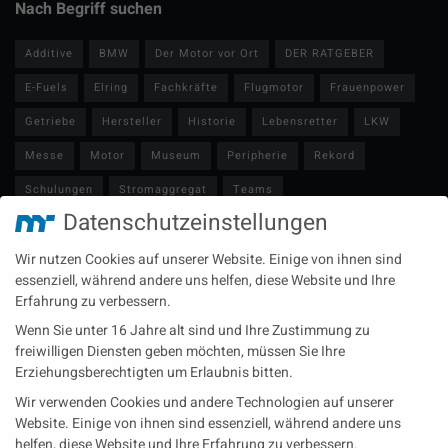
Nach Begriff suchen
Additive
BMW
Der Motor vor Ort
DER RATGEBER
E-Fuels
Elring
Fachkräfte
Flugmotor
Frauenpower
Getriebe
Hersteller
Historie
Lebensretter
LKW
Messe
Motor
Museum
Peripherie
Rekord
Schulungen
Stromaggregat
Teams
Datenschutzeinstellungen
Technische Redaktion
Turbolader
Video
Wartung
Wir nutzen Cookies auf unserer Website. Einige von ihnen sind
Zulieferer
Öl-E-Fuels-Schmierstoffe
essenziell, während andere uns helfen, diese Website und Ihre
Erfahrung zu verbessern.
Neueste Beiträge
Wenn Sie unter 16 Jahre alt sind und Ihre Zustimmung zu
Wärme aus der Tiefe MTU heizt künftig mit Geothermie
freiwilligen Diensten geben möchten, müssen Sie Ihre
Erziehungsberechtigten um Erlaubnis bitten.
MAN Engines bringt D3872 für die Stromversorgung im
Wir verwenden Cookies und andere Technologien auf unserer
Marinebereich
Website. Einige von ihnen sind essenziell, während andere uns
Eine neue Generation von Perkins Marinemotoren startet den
helfen, diese Website und Ihre Erfahrung zu verbessern.