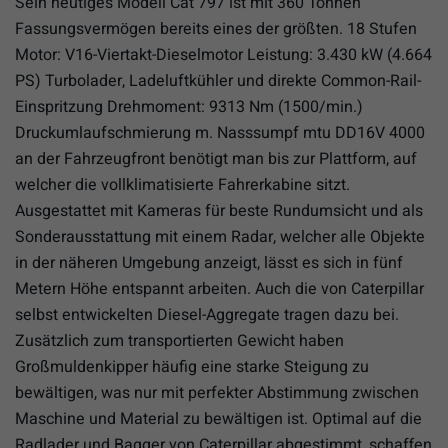
Sein heutiges Modell Cat 797 ist mit 360 Tonnen
Fassungsvermögen bereits eines der größten. 18 Stufen
Motor: V16-Viertakt-Dieselmotor Leistung: 3.430 kW (4.664
PS) Turbolader, Ladeluftkühler und direkte Common-Rail-
Einspritzung Drehmoment: 9313 Nm (1500/min.)
Druckumlaufschmierung m. Nasssumpf mtu DD16V 4000
an der Fahrzeugfront benötigt man bis zur Plattform, auf
welcher die vollklimatisierte Fahrerkabine sitzt.
Ausgestattet mit Kameras für beste Rundumsicht und als
Sonderausstattung mit einem Radar, welcher alle Objekte
in der näheren Umgebung anzeigt, lässt es sich in fünf
Metern Höhe entspannt arbeiten. Auch die von Caterpillar
selbst entwickelten Diesel-Aggregate tragen dazu bei.
Zusätzlich zum transportierten Gewicht haben
Großmuldenkipper häufig eine starke Steigung zu
bewältigen, was nur mit perfekter Abstimmung zwischen
Maschine und Material zu bewältigen ist. Optimal auf die
Radlader und Bagger von Caterpillar abgestimmt, schaffen