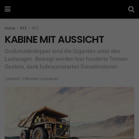
Home
KFZ
NFZ
KABINE MIT AUSSICHT
Großmuldenkipper sind die Giganten unter den
Lastwagen. Bewegt werden hier hunderte Tonnen
Gestein, dank hubraumstarker Dieselmotoren.
Lesezeit: 3 Minuten Lesedauer