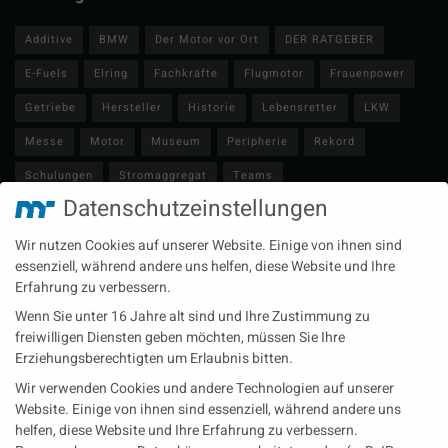
Additive
BMW
Der Motor vor Ort
DER RATGEBER
E-Fuels
Elring
Fachkräfte
Flugmotor
Frauenpower
Getriebe
Hersteller
Historie
Lebensretter
LKW
Messe
Motor
Museum
Peripherie
Rekord
Schulungen
Stromaggregat
Teams
Datenschutzeinstellungen
Technische Redaktion
Turbolader
Video
Wartung
Wir nutzen Cookies auf unserer Website. Einige von ihnen sind
Zulieferer
Öl-E-Fuels-Schmierstoffe
essenziell, während andere uns helfen, diese Website und Ihre
Erfahrung zu verbessern.
Neueste Beiträge
Wenn Sie unter 16 Jahre alt sind und Ihre Zustimmung zu
Wärme aus der Tiefe MTU heizt künftig mit Geothermie
freiwilligen Diensten geben möchten, müssen Sie Ihre
Erziehungsberechtigten um Erlaubnis bitten.
MAN Engines bringt D3872 für die Stromversorgung im
Wir verwenden Cookies und andere Technologien auf unserer
Marinebereich
Website. Einige von ihnen sind essenziell, während andere uns
Eine neue Generation von Perkins Marinemotoren startet den
helfen, diese Website und Ihre Erfahrung zu verbessern.