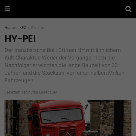
Home
KFZ
Oldtimer
HY-PE!
Der französische Bulli Citroen HY mit ähnlichem
Kult-Charakter. Weder der Vorgänger noch die
Nachfolger erreichten die lange Bauzeit von 33
Jahren und die Stückzahl von einer halben Million
Fahrzeugen.
Lesezeit: 3 Minuten Lesedauer