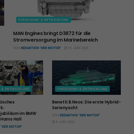
FORSCHUNG & ENTWICKLUNG
MAN Engines bringt D3872 für die
Stromversorgung im Marinebereich
VON
REDAKTION "DER MOTOR"
15. JUNI 2026
 & ENTWICKLUNG
FORSCHUNG & ENTWICKLUNG
tisches
Benetti B.Neos: Die erste Hybrid-
k:
Serienyacht
sjubiläum im BMW
VON
REDAKTION "DER MOTOR"
 Hams Hall
4. JUNI 2026
 "DER MOTOR"