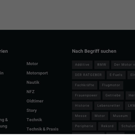
rien
Nach Begriff suchen
Motor
Additive
BMW
Der Motor v
in
Motorsport
DER RATGEBER
E-Fuels
El
Nautik
Fachkräfte
Flugmotor
NFZ
Frauenpower
Getriebe
Her
Oldtimer
Historie
Lebensretter
LK
Story
Messe
Motor
Museum
ng &
Technik
lung
Peripherie
Rekord
Schulu
Technik & Praxis