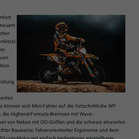
tiert
n neuem
scher
nkitzel.
ry-
auen
ition
istung.
nenten
o können sich Mini-Fahrer auf die fortschrittliche WP
, die Highend-Formula-Bremsen mit Wave-
r von Neken mit ODI-Griffen und die schwarz eloxierten
ichter Bauweise, fahrerorientierter Ergonomie und dem
50-ccm-Motor mit einfach bedienbarer, einstellbarer