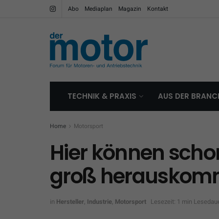
Abo
Mediaplan
Magazin
Kontakt
TECHNIK & PRAXIS
AUS DER BRANC
Home
Motorsport
Hier können sch
groß herausko
in
Hersteller
,
Industrie
,
Motorsport
Lesezeit: 1 min Lesedau