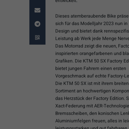
entwickelt.
Dieses atemberaubende Bike präsen
sich für das Modelljahr 2023 nun i
Design und bietet dank rennspezifi
Leistung ab Werk jede Menge Nerve
Das Motorrad zeigt die neuen, Facto
inspirierten orangefarbenen und bl
Grafiken. Die KTM 50 SX Factory Ed
bietet jungen Fahrern einen ersten
Vorgeschmack auf echte Factory-Le
Die KTM 50 SX ist mit ihrem breiten
Sortiment an hochwertigen Kompo
das Herzstück der Factory Edition. S
Xact-Federung mit AER-Technologie
Bremsscheiben, den konischen Lenke
Aluminiumfelgen freuen, alles in le
leistungsstarken und gut fahrbaren 