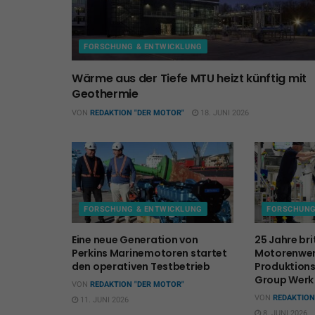
FORSCHUNG & ENTWICKLUNG
Wärme aus der Tiefe MTU heizt künftig mit
Geothermie
VON
REDAKTION "DER MOTOR"
18. JUNI 2026
FORSCHUNG & ENTWICKLUNG
FORSCHUNG
Eine neue Generation von
25 Jahre bri
Perkins Marinemotoren startet
Motorenwer
den operativen Testbetrieb
Produktion
Group Werk
VON
REDAKTION "DER MOTOR"
VON
REDAKTION
11. JUNI 2026
8. JUNI 2026