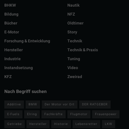
BHKW
Nautik
Bildung
NFZ
Bücher
Oldtimer
E-Motor
Story
Forschung & Entwicklung
Technik
Hersteller
Technik & Praxis
Industrie
Tuning
Instandsetzung
Video
KFZ
Zweirad
Nach Begriff suchen
Additive
BMW
Der Motor vor Ort
DER RATGEBER
E-Fuels
Elring
Fachkräfte
Flugmotor
Frauenpower
Getriebe
Hersteller
Historie
Lebensretter
LKW