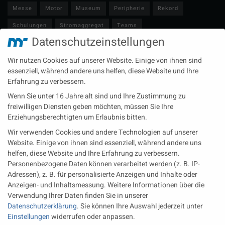
Messe
Motor
Museum
Peripherie
Rekord
Schulungen
Stromaggregat
Teams
Datenschutzeinstellungen
Technische Redaktion
Turbolader
Video
Wartung
Wir nutzen Cookies auf unserer Website. Einige von ihnen sind
Zulieferer
Öl-E-Fuels-Schmierstoffe
essenziell, während andere uns helfen, diese Website und Ihre
Erfahrung zu verbessern.
Neueste Beiträge
Wenn Sie unter 16 Jahre alt sind und Ihre Zustimmung zu
Wärme aus der Tiefe MTU heizt künftig mit Geothermie
freiwilligen Diensten geben möchten, müssen Sie Ihre
Erziehungsberechtigten um Erlaubnis bitten.
MAN Engines bringt D3872 für die Stromversorgung im
Wir verwenden Cookies und andere Technologien auf unserer
Marinebereich
Website. Einige von ihnen sind essenziell, während andere uns
Eine neue Generation von Perkins Marinemotoren startet den
helfen, diese Website und Ihre Erfahrung zu verbessern.
operativen Testbetrieb
Personenbezogene Daten können verarbeitet werden (z. B. IP-
Adressen), z. B. für personalisierte Anzeigen und Inhalte oder
Anzeigen- und Inhaltsmessung.
Weitere Informationen über die
Rechtliches
Verwendung Ihrer Daten finden Sie in unserer
Datenschutzerklärung
.
Sie können Ihre Auswahl jederzeit unter
Impressum
Einstellungen
widerrufen oder anpassen.