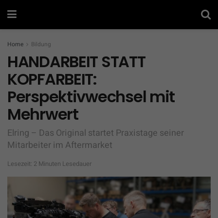
Home
Bildung
HANDARBEIT STATT
KOPFARBEIT:
Perspektivwechsel mit
Mehrwert
Elring – Das Original startet Praxistage seiner
Mitarbeiter im Aftermarket
Lesezeit: 2 Minuten Lesedauer