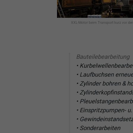
XXL-Motor beim Transport kurz vor d
Bauteilebearbeitung
• Kurbelwellenbearbe
• Laufbuchsen erneu
• Zylinder bohren & h
• Zylinderkopfinstan
• Pleuelstangenbearb
• Einspritzpumpen- u.
• Gewindeinstandset
• Sonderarbeiten