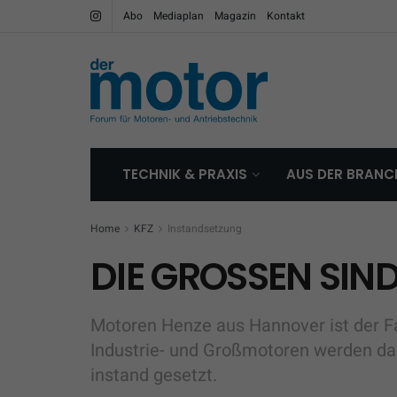
Abo
Mediaplan
Magazin
Kontakt
TECHNIK & PRAXIS
AUS DER BRANC
Home
KFZ
Instandsetzung
DIE GROSSEN SIN
Motoren Henze aus Hannover ist der F
Industrie- und Großmotoren werden d
instand gesetzt.