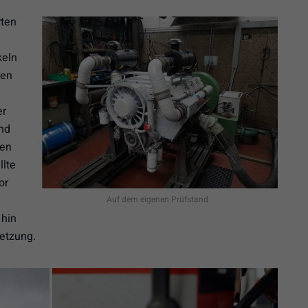
ten
keln
gen
er
nd
nen
llte
or
Auf dem eigenen Prüfstand
 hin
setzung.