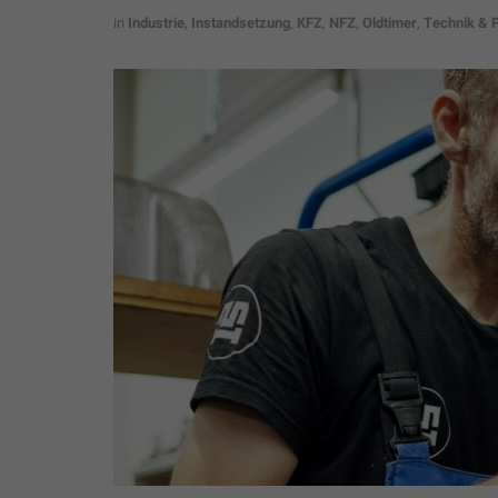
in
Industrie
,
Instandsetzung
,
KFZ
,
NFZ
,
Oldtimer
,
Technik & 