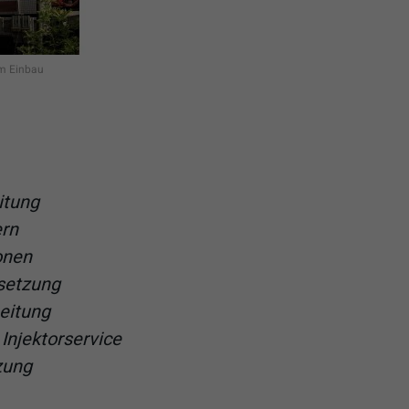
em Einbau
itung
ern
onen
dsetzung
eitung
 Injektorservice
zung