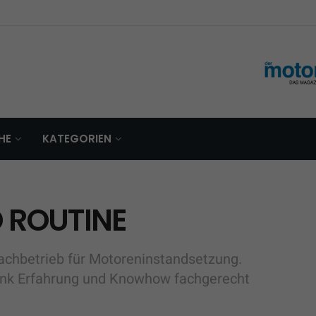
HE
KATEGORIEN
D ROUTINE
achbetrieb für Motoreninstandsetzung.
ank Erfahrung und Knowhow fachgerecht