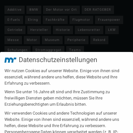
Additive
BMW
Der Motor vor Ort
DER RATGEBER
E-Fuels
Elring
Fachkräfte
Flugmotor
Frauenpower
Getriebe
Hersteller
Historie
Lebensretter
LKW
Messe
Motor
Museum
Peripherie
Rekord
Schulungen
Stromaggregat
Teams
Datenschutzeinstellungen
Technische Redaktion
Turbolader
Video
Wartung
Wir nutzen Cookies auf unserer Website. Einige von ihnen sind
Zulieferer
Öl-E-Fuels-Schmierstoffe
essenziell, während andere uns helfen, diese Website und Ihre
Erfahrung zu verbessern.
Neueste Beiträge
Wenn Sie unter 16 Jahre alt sind und Ihre Zustimmung zu
Wärme aus der Tiefe MTU heizt künftig mit Geothermie
freiwilligen Diensten geben möchten, müssen Sie Ihre
Erziehungsberechtigten um Erlaubnis bitten.
MAN Engines bringt D3872 für die Stromversorgung im
Wir verwenden Cookies und andere Technologien auf unserer
Marinebereich
Website. Einige von ihnen sind essenziell, während andere uns
Eine neue Generation von Perkins Marinemotoren startet den
helfen, diese Website und Ihre Erfahrung zu verbessern.
operativen Testbetrieb
Personenbezogene Daten können verarbeitet werden (z. B. IP-