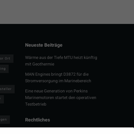
Neueste Beiträge
Wärme aus der Tiefe MTU heizt künftig
or Ort
mit Geothermie
ring
MAN Engines bringt D3872 für die
Stromversorgung im Marinebereich
steller
Eine neue Generation von Perkins
Marinemotoren startet den operativen
W
Testbetrieb
Rechtliches
ngen
Impressum