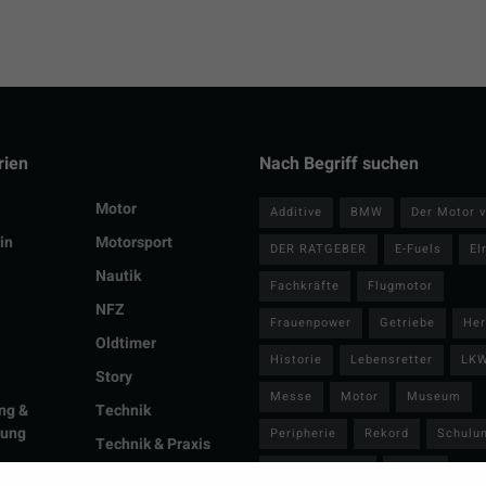
rien
Nach Begriff suchen
Motor
Additive
BMW
Der Motor v
in
Motorsport
DER RATGEBER
E-Fuels
El
Nautik
Fachkräfte
Flugmotor
NFZ
Frauenpower
Getriebe
Her
Oldtimer
Historie
Lebensretter
LK
Story
Messe
Motor
Museum
ng &
Technik
lung
Peripherie
Rekord
Schulu
Technik & Praxis
er
Stromaggregat
Teams
Tuning