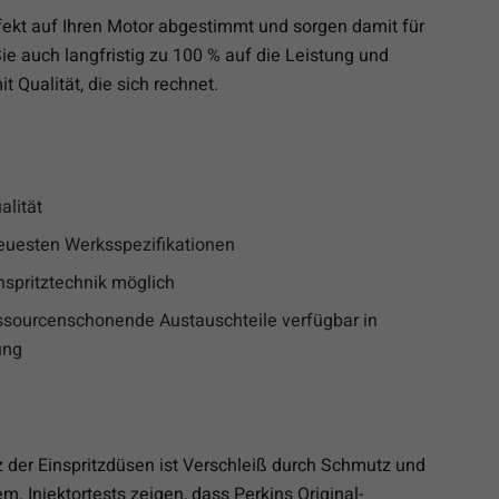
erfekt auf Ihren Motor abgestimmt und sorgen damit für
e auch langfristig zu 100 % auf die Leistung und
t Qualität, die sich rechnet.
alität
neuesten Werksspezifikationen
nspritztechnik möglich
ssourcenschonende Austauschteile verfügbar in
ung
z der Einspritzdüsen ist Verschleiß durch Schmutz und
. Injektortests zeigen, dass Perkins Original-