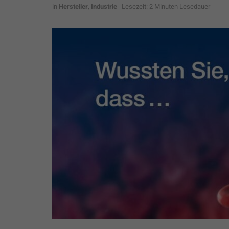
in
Hersteller
,
Industrie
Lesezeit: 2 Minuten Lesedauer