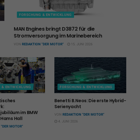
FORSCHUNG & ENTWICKLUNG
MAN Engines bringt D3872 für die
Stromversorgung im Marinebereich
VON
REDAKTION "DER MOTOR"
15. JUNI 2026
 & ENTWICKLUNG
FORSCHUNG & ENTWICKLUNG
tisches
Benetti B.Neos: Die erste Hybrid-
k:
Serienyacht
sjubiläum im BMW
VON
REDAKTION "DER MOTOR"
 Hams Hall
4. JUNI 2026
 "DER MOTOR"