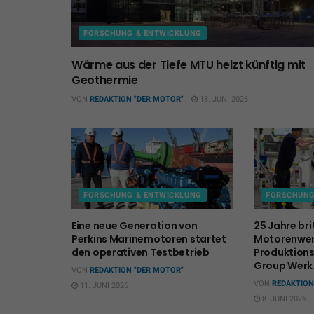
FORSCHUNG & ENTWICKLUNG
Wärme aus der Tiefe MTU heizt künftig mit
Geothermie
VON
REDAKTION "DER MOTOR"
18. JUNI 2026
FORSCHUNG & ENTWICKLUNG
FORSCHUNG
Eine neue Generation von
25 Jahre bri
Perkins Marinemotoren startet
Motorenwer
den operativen Testbetrieb
Produktion
Group Werk
VON
REDAKTION "DER MOTOR"
VON
REDAKTION
11. JUNI 2026
8. JUNI 2026