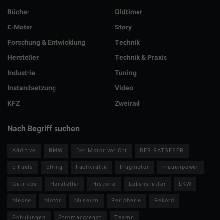
Bücher
Oldtimer
E-Motor
Story
Forschung & Entwicklung
Technik
Hersteller
Technik & Praxis
Industrie
Tuning
Instandsetzung
Video
KFZ
Zweirad
Nach Begriff suchen
Additive
BMW
Der Motor vor Ort
DER RATGEBER
E-Fuels
Elring
Fachkräfte
Flugmotor
Frauenpower
Getriebe
Hersteller
Historie
Lebensretter
LKW
Messe
Motor
Museum
Peripherie
Rekord
Schulungen
Stromaggregat
Teams