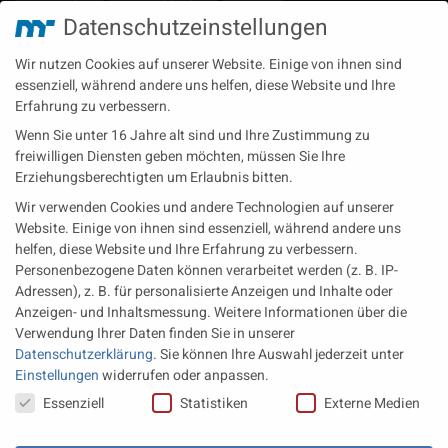
Datenschutzeinstellungen
Technische Redaktion
Turbolader
Video
Wartung
Wir nutzen Cookies auf unserer Website. Einige von ihnen sind
Zulieferer
Öl-E-Fuels-Schmierstoffe
essenziell, während andere uns helfen, diese Website und Ihre
Erfahrung zu verbessern.
Neueste Beiträge
Wenn Sie unter 16 Jahre alt sind und Ihre Zustimmung zu
Wärme aus der Tiefe MTU heizt künftig mit Geothermie
freiwilligen Diensten geben möchten, müssen Sie Ihre
Erziehungsberechtigten um Erlaubnis bitten.
MAN Engines bringt D3872 für die Stromversorgung im
Wir verwenden Cookies und andere Technologien auf unserer
Marinebereich
Website. Einige von ihnen sind essenziell, während andere uns
Eine neue Generation von Perkins Marinemotoren startet den
helfen, diese Website und Ihre Erfahrung zu verbessern.
operativen Testbetrieb
Personenbezogene Daten können verarbeitet werden (z. B. IP-
Adressen), z. B. für personalisierte Anzeigen und Inhalte oder
Anzeigen- und Inhaltsmessung.
Weitere Informationen über die
Rechtliches
Verwendung Ihrer Daten finden Sie in unserer
Datenschutzerklärung
.
Sie können Ihre Auswahl jederzeit unter
Impressum
Einstellungen
widerrufen oder anpassen.
Datenschutz
Datenschutzeinstellungen
Essenziell
Statistiken
Externe Medien
AGB