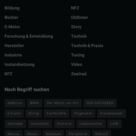
Bildung
NFZ
Bücher
Oldtimer
E-Motor
Story
Forschung & Entwicklung
Technik
Hersteller
Technik & Praxis
Industrie
Tuning
Instandsetzung
Video
KFZ
Zweirad
Nach Begriff suchen
Additive
BMW
Der Motor vor Ort
DER RATGEBER
E-Fuels
Elring
Fachkräfte
Flugmotor
Frauenpower
Getriebe
Hersteller
Historie
Lebensretter
LKW
Messe
Motor
Museum
Peripherie
Rekord