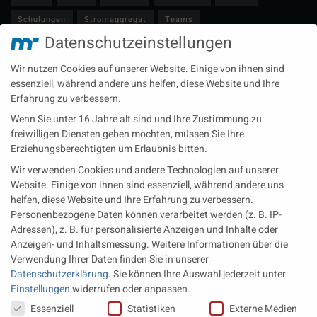
Schulungen
Stromaggregat
Teams
Datenschutzeinstellungen
Technische Redaktion
Turbolader
Video
Wartung
Wir nutzen Cookies auf unserer Website. Einige von ihnen sind
Zulieferer
Öl-E-Fuels-Schmierstoffe
essenziell, während andere uns helfen, diese Website und Ihre
Erfahrung zu verbessern.
Neueste Beiträge
Wenn Sie unter 16 Jahre alt sind und Ihre Zustimmung zu
Wärme aus der Tiefe MTU heizt künftig mit Geothermie
freiwilligen Diensten geben möchten, müssen Sie Ihre
Erziehungsberechtigten um Erlaubnis bitten.
MAN Engines bringt D3872 für die Stromversorgung im
Wir verwenden Cookies und andere Technologien auf unserer
Marinebereich
Website. Einige von ihnen sind essenziell, während andere uns
Eine neue Generation von Perkins Marinemotoren startet den
helfen, diese Website und Ihre Erfahrung zu verbessern.
operativen Testbetrieb
Personenbezogene Daten können verarbeitet werden (z. B. IP-
Adressen), z. B. für personalisierte Anzeigen und Inhalte oder
Anzeigen- und Inhaltsmessung.
Weitere Informationen über die
Rechtliches
Verwendung Ihrer Daten finden Sie in unserer
Datenschutzerklärung
.
Sie können Ihre Auswahl jederzeit unter
Impressum
Einstellungen
widerrufen oder anpassen.
Datenschutz
Datenschutzeinstellungen
Essenziell
Statistiken
Externe Medien