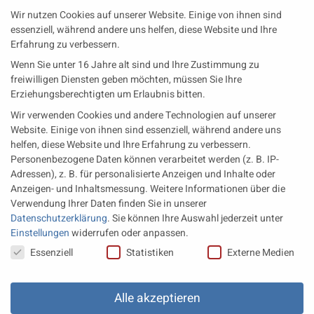
Wir nutzen Cookies auf unserer Website. Einige von ihnen sind
Zulieferer
Öl-E-Fuels-Schmierstoffe
essenziell, während andere uns helfen, diese Website und Ihre
Erfahrung zu verbessern.
Neueste Beiträge
Wenn Sie unter 16 Jahre alt sind und Ihre Zustimmung zu
Wärme aus der Tiefe MTU heizt künftig mit Geothermie
freiwilligen Diensten geben möchten, müssen Sie Ihre
Erziehungsberechtigten um Erlaubnis bitten.
MAN Engines bringt D3872 für die Stromversorgung im
Wir verwenden Cookies und andere Technologien auf unserer
Marinebereich
Website. Einige von ihnen sind essenziell, während andere uns
Eine neue Generation von Perkins Marinemotoren startet den
helfen, diese Website und Ihre Erfahrung zu verbessern.
operativen Testbetrieb
Personenbezogene Daten können verarbeitet werden (z. B. IP-
Adressen), z. B. für personalisierte Anzeigen und Inhalte oder
Anzeigen- und Inhaltsmessung.
Weitere Informationen über die
Rechtliches
Verwendung Ihrer Daten finden Sie in unserer
Datenschutzerklärung
.
Sie können Ihre Auswahl jederzeit unter
Impressum
Einstellungen
widerrufen oder anpassen.
Datenschutz
Datenschutzeinstellungen
Essenziell
Statistiken
Externe Medien
AGB
Datenschutz Einstellungen
Alle akzeptieren